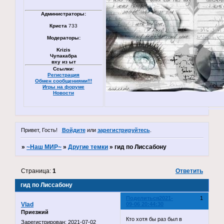
Администраторы:
Криста
733
Модераторы:
Krizis
Чупакабра
вху из ыт
Ссылки:
Регистрация
Обмен сообщениями!!!
Игры на форуме
Новости
Привет, Гость!
Войдите
или
зарегистрируйтесь
.
»
~Наш МИР~
»
Другие темки
»
гид по Лиссабону
Страница:
1
Ответить
гид по Лиссабону
Поделиться
2021-
1
Vlad
09-06 20:44:30
Приезжий
Кто хотя бы раз был в
Зарегистрирован
: 2021-07-02