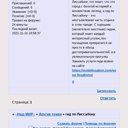
Лиссабоне, тот знает, что это
Приглашений:
0
город с богатой историей и
Сообщений:
6
множеством легенд, а гид по
Уважение:
[+0/-0]
Лиссабону - это
Позитив:
[+0/-0]
неотъемлемая часть отдыха
Провел на форуме:
24 минуты
в этом городе. С хорошим
Последний визит:
(желательно местным) гидом,
2021-11-10 18:58:37
который знает каждый
интересный уголок, его
посещение превратится не
просто в обход
достопримечательностей, а в
увлекательную прогулку.
Заказать услуги гида можно
на сайте
https://guidelissabon.com/gid-
po-lissabonu/
0
Цитировать
Ответить
Страница:
1
»
~Наш МИР~
»
Другие темки
»
гид по Лиссабону
Создать форум
|
Помощь по форуму