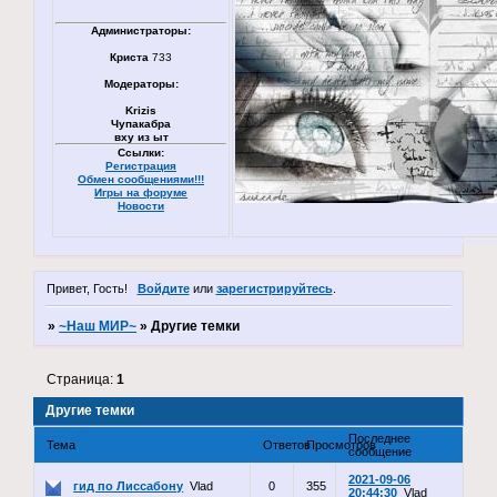
Администраторы:
Криста
733
Модераторы:
Krizis
Чупакабра
вху из ыт
Ссылки:
Регистрация
Обмен сообщениями!!!
Игры на форуме
Новости
Привет, Гость!
Войдите
или
зарегистрируйтесь
.
»
~Наш МИР~
»
Другие темки
Страница:
1
Другие темки
Последнее
Тема
Ответов
Просмотров
сообщение
2021-09-06
гид по Лиссабону
Vlad
0
355
20:44:30
Vlad