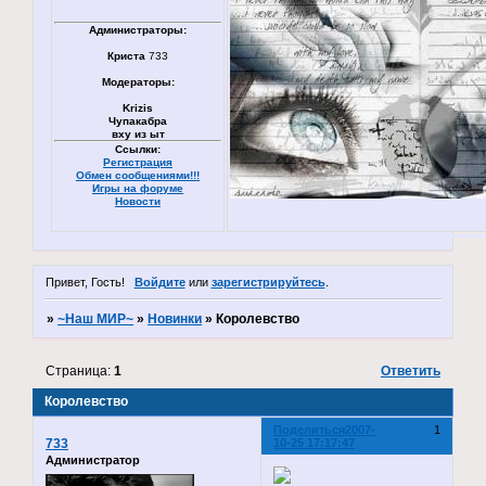
Администраторы:
Криста
733
Модераторы:
Krizis
Чупакабра
вху из ыт
Ссылки:
Регистрация
Обмен сообщениями!!!
Игры на форуме
Новости
Привет, Гость!
Войдите
или
зарегистрируйтесь
.
»
~Наш МИР~
»
Новинки
»
Королевство
Страница:
1
Ответить
Королевство
Поделиться
2007-
1
733
10-25 17:17:47
Администратор