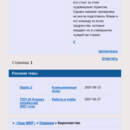
кто стоит за этим
чудовищным терактом.
Однако никакая тренировка
не могла подготовить Флери и
его команду ко всем
трудностям, которые
ожидают их в совершенно
чуждой им стране.
0
Цитировать
Ответить
Страница:
1
Похожие темы
Diablo 2
Компьютерные
2007-09-23
игры
ТОП 10 Худших
Работа и учёба
2007-06-27
профессий
2007 года
»
~Наш МИР~
»
Новинки
»
Королевство