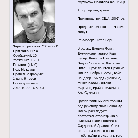
Жанр: драма, триллер
Производство: США, 2007 год
Продолжительность: 1 час 50
минут
Режиссер: Питер Берг
Зарегистрирован
: 2007-06-11
В ролях: Джейми Фокс,
Приглашений:
0
Дженнифер Гарнер, Крис
Сообщений:
184
Купер, Джейсон Бэйтман,
Уважение:
[+0/-0]
Эндрю Эспозито, Джереми
Позитив:
[+1/-0]
Пивен, Брук Лэнгтон Фрэнсис
Пол:
Мужской
Фишер, Байрон Браун, Кайл
Провел на форуме:
Чэндлер, Ричард Дженкинс,
1 день 9 часов
Минка Келли, Энтони
Последний визит:
2012-10-22 18:59:08
Мартинс, Брайан Маллиган,
Али Сулиман
Группа элитных агентов ФБР
под руководством Рональда
Флери расследует
обстоятельства взрыва в
американском поселке в
Саудовской Аравии. У них
есть одна неделя на то,
чтобы найти и схватить того,