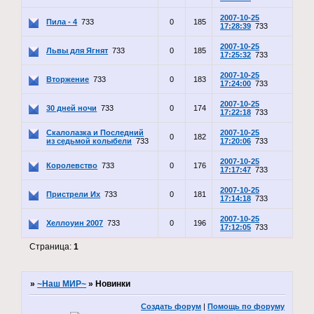
2007-10-25
Пила - 4
733
0
185
17:28:39
733
2007-10-25
Львы для Ягнят
733
0
185
17:25:32
733
2007-10-25
Вторжение
733
0
183
17:24:00
733
2007-10-25
30 дней ночи
733
0
174
17:22:18
733
Скалолазка и Последний
2007-10-25
0
182
из седьмой колыбели
733
17:20:06
733
2007-10-25
Королевство
733
0
176
17:17:47
733
2007-10-25
Пристрели Их
733
0
181
17:14:18
733
2007-10-25
Хеллоуин 2007
733
0
196
17:12:05
733
Страница:
1
»
~Наш МИР~
»
Новинки
Создать форум
|
Помощь по форуму