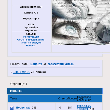
Администраторы:
Криста
733
Модераторы:
Krizis
Чупакабра
вху из ыт
Ссылки:
Регистрация
Обмен сообщениями!!!
Игры на форуме
Новости
Привет, Гость!
Войдите
или
зарегистрируйтесь
.
»
~Наш МИР~
»
Новинки
Страница:
1
Новинки
Последнее
Тема
Ответов
Просмотров
сообщение
2007-10-25
Беовульф
733
0
584
17:30:19
733