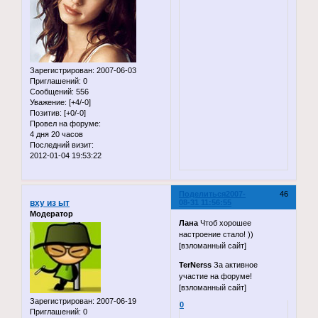
Зарегистрирован
: 2007-06-03
Приглашений:
0
Сообщений:
556
Уважение:
[+4/-0]
Позитив:
[+0/-0]
Провел на форуме:
4 дня 20 часов
Последний визит:
2012-01-04 19:53:22
Поделиться
2007-
46
вху из ыт
08-31 11:56:55
Модератор
Лана
Чтоб хорошее
настроение стало! ))
[взломанный сайт]
TerNerss
За активное
участие на форуме!
[взломанный сайт]
Зарегистрирован
: 2007-06-19
0
Приглашений:
0