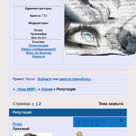
Администраторы:
Криста
733
Модераторы:
Krizis
Чупакабра
вху из ыт
Ссылки:
Регистрация
Обмен сообщениями!!!
Игры на форуме
Новости
Привет, Гость!
Войдите
или
зарегистрируйтесь
.
»
~Наш МИР~
»
Архив
»
Репутация
Страница:
«
1
2
Тема закрыта
Репутация
Поделиться
2007-
31
Frost
07-04 11:23:10
Приезжий