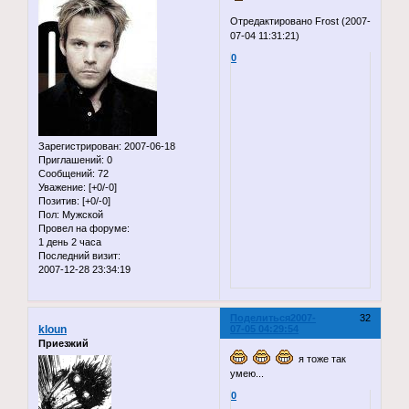
Отредактировано Frost (2007-
07-04 11:31:21)
0
Зарегистрирован
: 2007-06-18
Приглашений:
0
Сообщений:
72
Уважение:
[+0/-0]
Позитив:
[+0/-0]
Пол:
Мужской
Провел на форуме:
1 день 2 часа
Последний визит:
2007-12-28 23:34:19
Поделиться
2007-
32
kloun
07-05 04:29:54
Приезжий
я тоже так
умею...
0