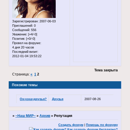
Зарегистрирован
: 2007-06-03
Приглашений:
0
Сообщений:
556
Уважение:
[+4/-0]
Позитив:
[+0/-0]
Провел на форуме:
4 дня 20 часов
Последний визит:
2012-01-04 19:53:22
Тема закрыта
Страница:
«
1
2
Похожие темы
Он+она=друзья?
Друзья
2007-08-26
»
~Наш МИР~
»
Архив
»
Репутация
Создать форум
|
Помощь по форуму