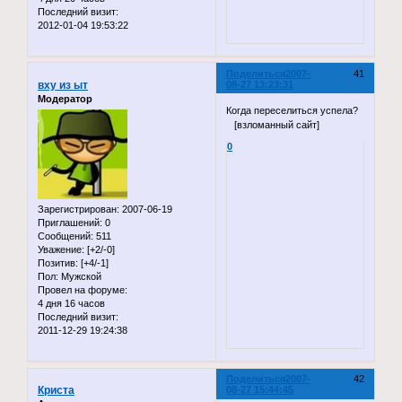
Последний визит:
2012-01-04 19:53:22
Поделиться
2007-
41
вху из ыт
08-27 13:23:31
Модератор
Когда переселиться успела?
[взломанный сайт]
0
Зарегистрирован
: 2007-06-19
Приглашений:
0
Сообщений:
511
Уважение:
[+2/-0]
Позитив:
[+4/-1]
Пол:
Мужской
Провел на форуме:
4 дня 16 часов
Последний визит:
2011-12-29 19:24:38
Поделиться
2007-
42
Криста
08-27 15:44:45