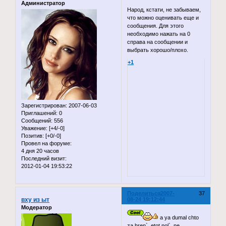
Администратор
Народ, кстати, не забываем,
что можно оценивать еще и
сообщения. Для этого
необходимо нажать на 0
справа на сообщении и
выбрать хорошо/плохо.
+1
Зарегистрирован
: 2007-06-03
Приглашений:
0
Сообщений:
556
Уважение:
[+4/-0]
Позитив:
[+0/-0]
Провел на форуме:
4 дня 20 часов
Последний визит:
2012-01-04 19:53:22
Поделиться
2007-
37
вху из ыт
08-24 19:12:44
Модератор
a ya dumal chto
za hren`, etot nol`. ne