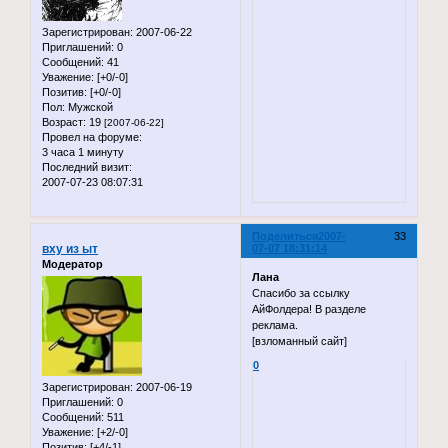
Зарегистрирован
: 2007-06-22
Приглашений:
0
Сообщений:
41
Уважение:
[+0/-0]
Позитив:
[+0/-0]
Пол:
Мужской
Возраст:
19
[2007-06-22]
Провел на форуме:
3 часа 1 минуту
Последний визит:
2007-07-23 08:07:31
Поделиться
2007-
33
вху из ыт
07-07 18:31:14
Модератор
Лана
Спасибо за ссылку
АйФолдера! В разделе
реклама.
[взломанный сайт]
0
Зарегистрирован
: 2007-06-19
Приглашений:
0
Сообщений:
511
Уважение:
[+2/-0]
Позитив:
[+4/-1]