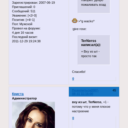
говорил. Добро
Зарегистрирован
: 2007-06-19
пожаловать взад
Приглашений:
0
Сообщений:
511
Уважение:
[+2/-0]
Позитив:
[+4/-1]
>^g wacko^
Пол:
Мужской
Провел на форуме:
:give rose:
4 дня 16 часов
Последний визит:
TerNerss
2011-12-29 19:24:38
написал(а):
+ Вху из ыт -
просто так
Спасибо!
0
Поделиться
2007-
45
Криста
08-31 11:16:00
Администратор
вху из ыт
,
TerNerss
, +1 -
потому что у меня плохое
настроение
0