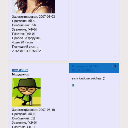
Зарегистрирован
: 2007-06-03
Приглашений:
0
Сообщений:
556
Уважение:
[+4/-0]
Позитив:
[+0/-0]
Провел на форуме:
4 дня 20 часов
Последний визит:
2012-01-04 19:53:22
Поделиться
2007-
39
вху из ыт
08-26 15:10:31
Модератор
ya v londone seichas ))
0
Зарегистрирован
: 2007-06-19
Приглашений:
0
Сообщений:
511
Уважение:
[+2/-0]
Позитив:
[+4/-1]