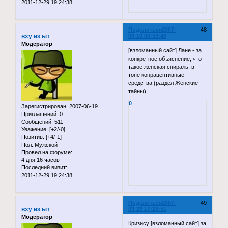
2011-12-29 19:24:38
Поделиться
2007-
48
вху из ыт
09-10 00:59:46
Модератор
[взломанный сайт] Лане - за
конкретное объяснение, что
такое женская спираль, в
топе конрацептивные
средства (раздел Женские
тайны).
0
Зарегистрирован
: 2007-06-19
Приглашений:
0
Сообщений:
511
Уважение:
[+2/-0]
Позитив:
[+4/-1]
Пол:
Мужской
Провел на форуме:
4 дня 16 часов
Последний визит:
2011-12-29 19:24:38
Поделиться
2007-
49
вху из ыт
09-29 17:23:51
Модератор
Кризису [взломанный сайт] за