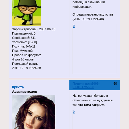
помощь в скачивании
информации.
Отредактировано вху из ыт
(2007-09-29 17:24:40)
0
Зарегистрирован
: 2007-06-19
Приглашений:
0
Сообщений:
511
Уважение:
[+2/-0]
Позитив:
[+4/-1]
Пол:
Мужской
Провел на форуме:
4 дня 16 часов
Последний визит:
2011-12-29 19:24:38
Поделиться
2008-
50
Криста
01-01 17:55:08
Администратор
Ну, репутация больше в
объяснениях не нуждается,
так что
тема закрыта
.
0