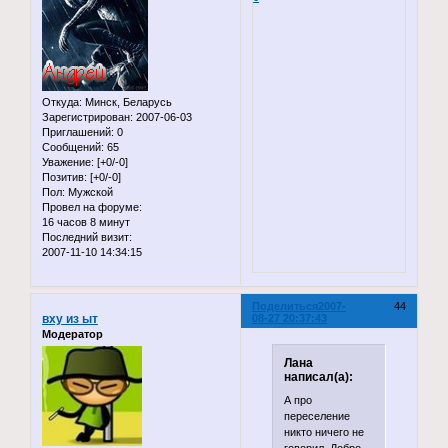
Откуда:
Минск, Беларусь
Зарегистрирован
: 2007-06-03
Приглашений:
0
Сообщений:
65
Уважение:
[+0/-0]
Позитив:
[+0/-0]
Пол:
Мужской
Провел на форуме:
16 часов 8 минут
Последний визит:
2007-11-10 14:34:15
Поделиться
2007-
44
вху из ыт
08-27 20:37:43
Модератор
Лана
написал(а):
А про
переселение
никто ничего не