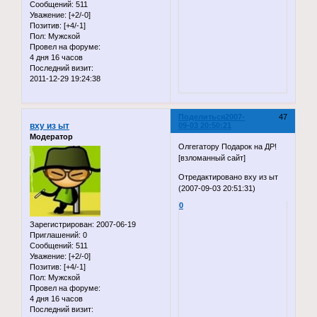
Сообщений:
511
Уважение:
[+2/-0]
Позитив:
[+4/-1]
Пол:
Мужской
Провел на форуме:
4 дня 16 часов
Последний визит:
2011-12-29 19:24:38
Поделиться
2007-
47
вху из ыт
09-03 20:50:21
Модератор
Олгегатору Подарок на ДР!
[взломанный сайт]
Отредактировано вху из ыт
(2007-09-03 20:51:31)
0
Зарегистрирован
: 2007-06-19
Приглашений:
0
Сообщений:
511
Уважение:
[+2/-0]
Позитив:
[+4/-1]
Пол:
Мужской
Провел на форуме:
4 дня 16 часов
Последний визит: