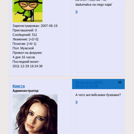
dadumalsa na nego najat`
0
Зарегистрирован
: 2007-06-19
Приглашений:
0
Сообщений:
511
Уважение:
[+2/-0]
Позитив:
[+4/-1]
Пол:
Мужской
Провел на форуме:
4 дня 16 часов
Последний визит:
2011-12-29 19:24:38
Поделиться
2007-
38
Криста
08-26 14:43:46
Администратор
А чего английскими буквами?
0