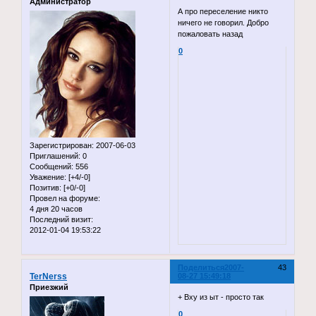
Администратор
А про переселение никто
ничего не говорил. Добро
пожаловать назад
0
Зарегистрирован
: 2007-06-03
Приглашений:
0
Сообщений:
556
Уважение:
[+4/-0]
Позитив:
[+0/-0]
Провел на форуме:
4 дня 20 часов
Последний визит:
2012-01-04 19:53:22
Поделиться
2007-
43
TerNerss
08-27 15:49:18
Приезжий
+ Вху из ыт - просто так
0