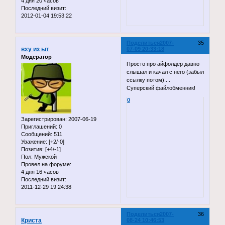
4 дня 20 часов
Последний визит:
2012-01-04 19:53:22
Поделиться
2007-
35
вху из ыт
07-09 20:33:18
Модератор
Просто про айфолдер давно
слышал и качал с него (забыл
ссылку потом)....
Суперский файлобменник!
0
Зарегистрирован
: 2007-06-19
Приглашений:
0
Сообщений:
511
Уважение:
[+2/-0]
Позитив:
[+4/-1]
Пол:
Мужской
Провел на форуме:
4 дня 16 часов
Последний визит:
2011-12-29 19:24:38
Поделиться
2007-
36
Криста
08-24 10:46:53