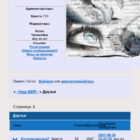
Администраторы:
Криста
733
Модераторы:
Krizis
Чупакабра
вху из ыт
Ссылки:
Регистрация
Обмен сообщениями!!!
Игры на форуме
Новости
Привет, Гость!
Войдите
или
зарегистрируйтесь
.
»
~Наш МИР~
»
Друзья
Страница:
1
Друзья
Последнее
Тема
Ответов
Просмотров
сообщение
2007-08-26
Он+она=друзья?
Криста
20
1647
15:21:16
вху из