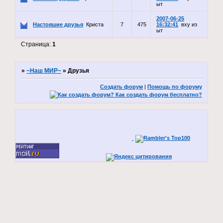
ыт
2007-06-25
Настояшие друзья
Криста
7
475
16:32:41
вху из
ыт
Страница:
1
»
~Наш МИР~
»
Друзья
Создать форум
|
Помощь по форуму