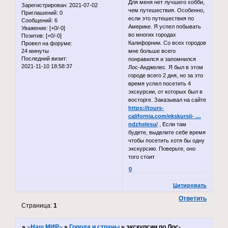
Для меня нет лучшего хобби,
Зарегистрирован
: 2021-07-02
чем путешествия. Особенно,
Приглашений:
0
если это путешествия по
Сообщений:
6
Америке. Я успел побывать
Уважение:
[+0/-0]
во многих городах
Позитив:
[+0/-0]
Калифорнии. Со всех городов
Провел на форуме:
24 минуты
мне больше всего
Последний визит:
понравился и запомнился
2021-11-10 18:58:37
Лос-Анджелес. Я был в этом
городе всего 2 дня, но за это
время успел посетить 4
экскурсии, от которых был в
восторге. Заказывал на сайте
https://tours-
california.com/ekskursii- …
ndzhelesu/
, Если там
будете, выделите себе время
чтобы посетить хотя бы одну
экскурсию. Поверьте, оно
того стоит
0
Цитировать
Ответить
Страница:
1
»
~Наш МИР~
»
Города и страны
»
экскурсии по Лос-