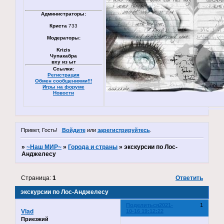
Администраторы:
Криста
733
Модераторы:
Krizis
Чупакабра
вху из ыт
Ссылки:
Регистрация
Обмен сообщениями!!!
Игры на форуме
Новости
Привет, Гость!
Войдите
или
зарегистрируйтесь
.
»
~Наш МИР~
»
Города и страны
»
экскурсии по Лос-
Анджелесу
Страница:
1
Ответить
экскурсии по Лос-Анджелесу
Поделиться
2021-
1
Vlad
10-16 19:12:22
Приезжий