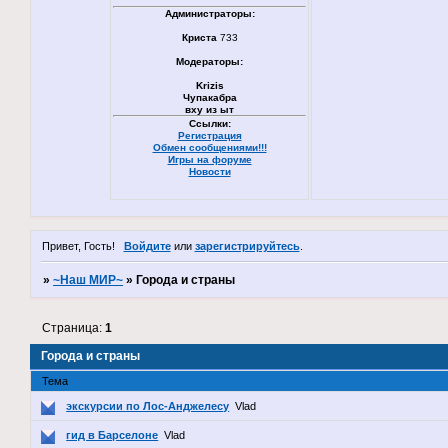
Администраторы:
Криста
733
Модераторы:
Krizis
Чупакабра
вху из ыт
Ссылки:
Регистрация
Обмен сообщениями!!!
Игры на форуме
Новости
Привет, Гость!
Войдите
или
зарегистрируйтесь
.
»
~Наш МИР~
»
Города и страны
Страница:
1
Города и страны
Тема
экскурсии по Лос-Анджелесу
Vlad
гид в Барселоне
Vlad