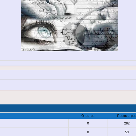
Ответов
Просмотро
0
282
0
59