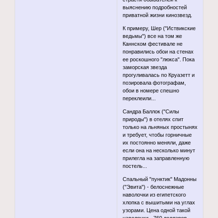
выяснению подробностей
приватной жизни кинозвезд.
К примеру, Шер ("Иствикские
ведьмы") все на том же
Каннском фестивале не
понравились обои на стенах
ее роскошного "люкса". Пока
заморская звезда
прогуливалась по Круазетт и
позировала фотографам,
обои в номере спешно
переклеили...
Сандра Баллок ("Силы
природы") в отелях спит
только на льняных простынях
и требует, чтобы горничные
их постоянно меняли, даже
если она на несколько минут
прилегла на заправленную
постель...
Спальный "пунктик" Мадонны
("Эвита") - белоснежные
наволочки из египетского
хлопка с вышитыми на углах
узорами. Цена одной такой
наволочки - 760 долларов.