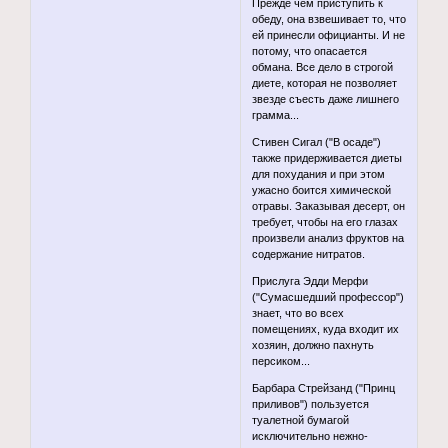
Прежде чем приступить к
обеду, она взвешивает то, что
ей принесли официанты. И не
потому, что опасается
обмана. Все дело в строгой
диете, которая не позволяет
звезде съесть даже лишнего
грамма...
Стивен Сигал ("В осаде")
также придерживается диеты
для похудания и при этом
ужасно боится химической
отравы. Заказывая десерт, он
требует, чтобы на его глазах
произвели анализ фруктов на
содержание нитратов.
Прислуга Эдди Мерфи
("Сумасшедший профессор")
знает, что во всех
помещениях, куда входит их
хозяин, должно пахнуть
персиком...
Барбара Стрейзанд ("Принц
приливов") пользуется
туалетной бумагой
исключительно нежно-