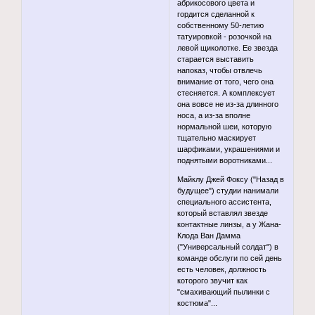
абрикосового цвета и
гордится сделанной к
собственному 50-летию
татуировкой - розочкой на
левой щиколотке. Ее звезда
старается выставить
напоказ, чтобы отвлечь
внимание от того, чего она
стесняется. А комплексует
она вовсе не из-за длинного
носа, а из-за вполне
нормальной шеи, которую
тщательно маскирует
шарфиками, украшениями и
поднятыми воротниками...
Майклу Джей Фоксу ("Назад в
будущее") студии нанимали
специального ассистента,
который вставлял звезде
контактные линзы, а у Жана-
Клода Ван Дамма
("Универсальный солдат") в
команде обслуги по сей день
есть человек, должность
которого звучит как
"смахивающий пылинки с
костюма"...