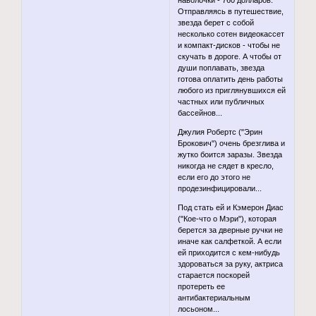
Отправляясь в путешествие,
звезда берет с собой
несколько сотен видеокассет
и компакт-дисков - чтобы не
скучать в дороге. А чтобы от
души поплавать, звезда
готова оплатить день работы
любого из приглянувшихся ей
частных или публичных
бассейнов...
Джулия Робертс ("Эрин
Брокович") очень брезглива и
жутко боится заразы. Звезда
никогда не сядет в кресло,
если его до этого не
продезинфицировали...
Под стать ей и Кэмерон Диас
("Кое-что о Мэри"), которая
берется за дверные ручки не
иначе как салфеткой. А если
ей приходится с кем-нибудь
здороваться за руку, актриса
старается поскорей
протереть ее
антибактериальным
лосьоном...