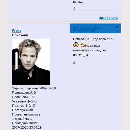
руль...
0
Цитировать
Поделиться
2007-
2
Frost
07-20 16:26:08
Приезжий
Прикольно.....где нарыл???
мда нам
голливудских звёзд не
понять))))
0
Зарегистрирован
: 2007-06-18
Приглашений:
0
Сообщений:
72
Уважение:
[+0/-0]
Позитив:
[+0/-0]
Пол:
Мужской
Провел на форуме:
1 день 2 часа
Последний визит:
2007-12-28 23:34:19