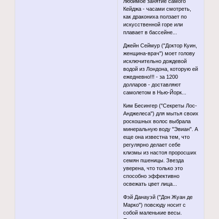
любимое занятие самого
Кейджа - часами смотреть,
как дракониха ползает по
искусственной горе или
плавает в бассейне...
Джейн Сеймур ("Доктор Куин,
женщина-врач") моет голову
исключительно дождевой
водой из Лондона, которую ей
ежедневно!!! - за 1200
долларов - доставляют
самолетом в Нью-Йорк...
Ким Бесингер ("Секреты Лос-
Анджелеса") для мытья своих
роскошных волос выбрала
минеральную воду "Эвиан". А
еще она известна тем, что
регулярно делает себе
клизмы из настоя проросших
семян пшеницы. Звезда
уверена, что только это
способно эффективно
освежать цвет лица...
Фэй Данауэй ("Дон Жуан де
Марко") повсюду носит с
собой маленькие весы.