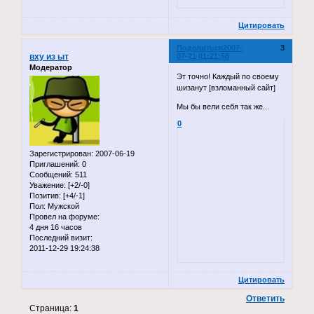
Цитировать
Поделиться
2007-
3
вху из ыт
07-21 01:21:58
Модератор
Эт точно! Каждый по своему
шизанут [взломанный сайт]
Мы бы вели себя так же...
0
Зарегистрирован
: 2007-06-19
Приглашений:
0
Сообщений:
511
Уважение:
[+2/-0]
Позитив:
[+4/-1]
Пол:
Мужской
Провел на форуме:
4 дня 16 часов
Последний визит:
2011-12-29 19:24:38
Цитировать
Ответить
Страница:
1