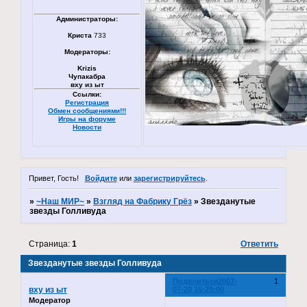
Администраторы:
Криста
733
Модераторы:
Krizis
Чупакабра
вху из ыт
Ссылки:
Регистрация
Обмен сообщениями!!!
Игры на форуме
Новости
Привет, Гость!
Войдите
или
зарегистрируйтесь
.
»
~Наш МИР~
»
Взгляд на Фабрику Грёз
»
Звезданутые
звезды Голливуда
Страница:
1
Ответить
Звезданутые звезды Голливуда
Поделиться
2007-
1
вху из ыт
07-20 15:29:00
Модератор