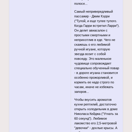
полосе...
Самый непривередливый
пассажир - Джим Кэрри
("Тупой, и еще тупее тупого.
Когда Гарри встретил Ларри").
Он делит авиасалон с
простыми смертными и
неприхотлив в еде. Чего не
скажешь о его любимой
ручной игуане, которую
звезда возит с собой
повсюду. Это маленькое
чудовище сопровождает
специально обученный повар
- в дороге игуана становится
особенно прожорливой, и
кормить ее надо строго по
часам, иначе не избежать
запоров...
Чтобы вкусить ароматов
кухни рептилий, достаточно
открыть холодильник в доме
Николаса Кейджа ("Угнать за
60 секунд"). Любимое
лакомство его 2,5-метровой
"девочки" - дохлые крысы. А