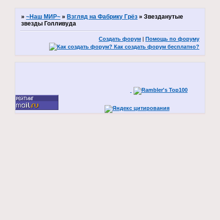
»
~Наш МИР~
»
Взгляд на Фабрику Грёз
»
Звезданутые
звезды Голливуда
Создать форум
|
Помощь по форуму