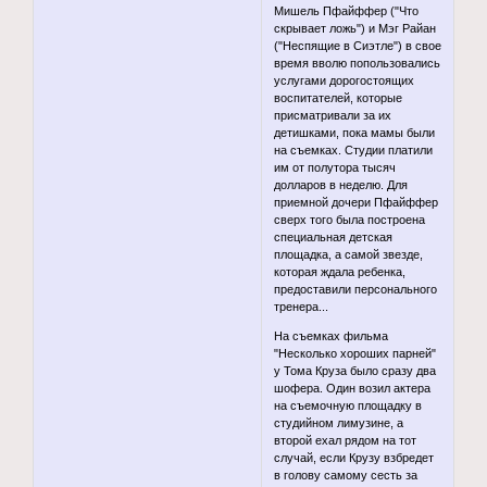
Мишель Пфайффер ("Что
скрывает ложь") и Мэг Райан
("Неспящие в Сиэтле") в свое
время вволю попользовались
услугами дорогостоящих
воспитателей, которые
присматривали за их
детишками, пока мамы были
на съемках. Студии платили
им от полутора тысяч
долларов в неделю. Для
приемной дочери Пфайффер
сверх того была построена
специальная детская
площадка, а самой звезде,
которая ждала ребенка,
предоставили персонального
тренера...
На съемках фильма
"Несколько хороших парней"
у Тома Круза было сразу два
шофера. Один возил актера
на съемочную площадку в
студийном лимузине, а
второй ехал рядом на тот
случай, если Крузу взбредет
в голову самому сесть за