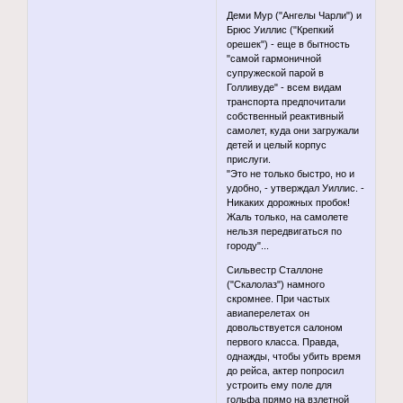
Деми Мур ("Ангелы Чарли") и
Брюс Уиллис ("Крепкий
орешек") - еще в бытность
"самой гармоничной
супружеской парой в
Голливуде" - всем видам
транспорта предпочитали
собственный реактивный
самолет, куда они загружали
детей и целый корпус
прислуги.
"Это не только быстро, но и
удобно, - утверждал Уиллис. -
Никаких дорожных пробок!
Жаль только, на самолете
нельзя передвигаться по
городу"...
Сильвестр Сталлоне
("Скалолаз") намного
скромнее. При частых
авиаперелетах он
довольствуется салоном
первого класса. Правда,
однажды, чтобы убить время
до рейса, актер попросил
устроить ему поле для
гольфа прямо на взлетной