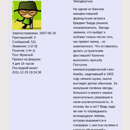
Звезданутые.
На одном из Канских
кинофестивалей
французская актриса
Бриджит Бардо решила
покапризничать. Звезда
заявила, что выйдет к
Зарегистрирован
: 2007-06-19
публике только после того,
Приглашений:
0
как примет ванну... из
Сообщений:
511
Уважение:
[+2/-0]
шампанского. Что оставалось
Позитив:
[+4/-1]
делать устроителям
Пол:
Мужской
фестиваля? Конечно
Провел на форуме:
выполнять просьбу.
4 дня 16 часов
Поступок
Последний визит:
кинематографической секс-
2011-12-29 19:24:38
бомбы, наделавший в 1953
году немало шума, нынче
выглядит делом обычным. За
минувшие полвека звезды
большого и малого экрана
окончательно уверовали в
свою исключительность. А
почему бы и нет? Ведь надо
же как-то оправдывать
всенародную любовь,
которая выражается в
гонорарах с шестью нулями и
страсти обывателей к