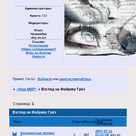
Администраторы:
Криста
733
Модераторы:
Krizis
Чупакабра
вху из ыт
Ссылки:
Регистрация
Обмен сообщениями!!!
Игры на форуме
Новости
Привет, Гость!
Войдите
или
зарегистрируйтесь
.
»
~Наш МИР~
»
Взгляд на Фабрику Грёз
Страница:
1
Взгляд на Фабрику Грёз
Последнее
Тема
Ответов
Просмотров
сообщение
2007-07-21
Звезданутые звезды
2
987
01:21:58
вху из