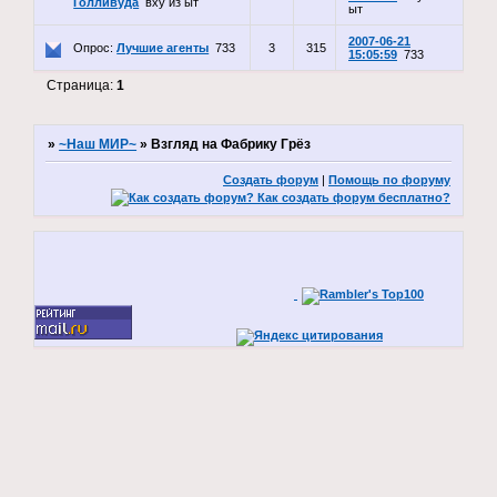
Голливуда
вху из ыт
ыт
2007-06-21
Опрос:
Лучшие агенты
733
3
315
15:05:59
733
Страница:
1
»
~Наш МИР~
»
Взгляд на Фабрику Грёз
Создать форум
|
Помощь по форуму