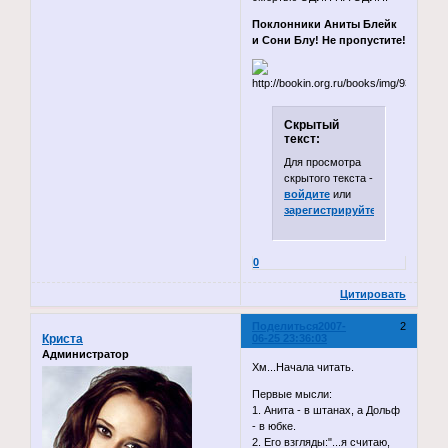
Поклонники Аниты Блейк
и Сони Блу! Не пропустите!
Скрытый
текст:
Для просмотра
скрытого текста -
войдите
или
зарегистрируйтесь
.
0
Цитировать
Поделиться
2007-
2
Криста
06-25 23:36:03
Администратор
Хм...Начала читать.
Первые мысли:
1. Анита - в штанах, а Дольф
- в юбке.
2. Его взгляды:"...я считаю,