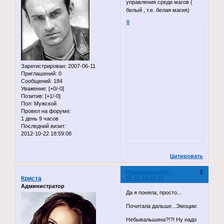
управления среди магов (
белый , т.е. белая магия)
0
Зарегистрирован
: 2007-06-11
Приглашений:
0
Сообщений:
184
Уважение:
[+0/-0]
Позитив:
[+1/-0]
Пол:
Мужской
Провел на форуме:
1 день 9 часов
Последний визит:
2012-10-22 18:59:08
Цитировать
Поделиться
2007-
5
Криста
06-26 19:43:25
Администратор
Да я поняла, просто...
Почитала дальше...Эмоции:
Небывальшина?!?! Ну надо