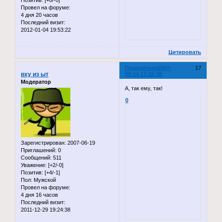
Провел на форуме:
4 дня 20 часов
Последний визит:
2012-01-04 19:53:22
Цитировать
Поделиться
2007-
17
вху из ыт
09-14 17:32:36
Модератор
А, так ему, так!
0
Зарегистрирован
: 2007-06-19
Приглашений:
0
Сообщений:
511
Уважение:
[+2/-0]
Позитив:
[+4/-1]
Пол:
Мужской
Провел на форуме:
4 дня 16 часов
Последний визит:
2011-12-29 19:24:38