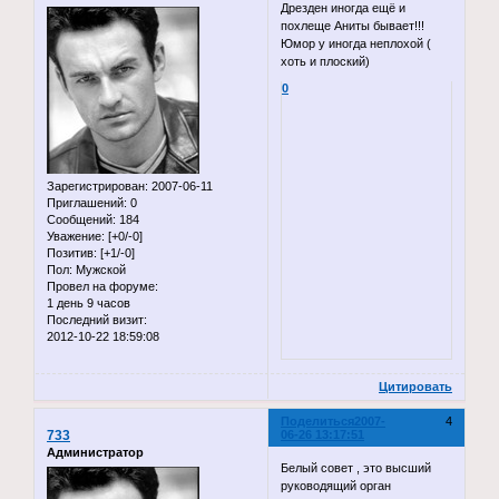
Дрезден иногда ещё и
похлеще Аниты бывает!!!
Юмор у иногда неплохой (
хоть и плоский)
0
Зарегистрирован
: 2007-06-11
Приглашений:
0
Сообщений:
184
Уважение:
[+0/-0]
Позитив:
[+1/-0]
Пол:
Мужской
Провел на форуме:
1 день 9 часов
Последний визит:
2012-10-22 18:59:08
Цитировать
Поделиться
2007-
4
733
06-26 13:17:51
Администратор
Белый совет , это высший
руководящий орган