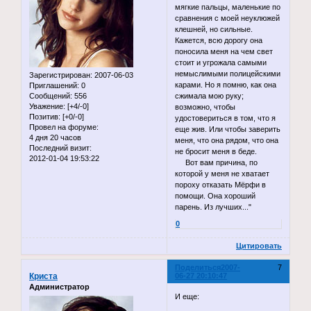
мягкие пальцы, маленькие по
сравнения с моей неуклюжей
клешней, но сильные.
Кажется, всю дорогу она
поносила меня на чем свет
стоит и угрожала самыми
немыслимыми полицейскими
Зарегистрирован
: 2007-06-03
карами. Но я помню, как она
Приглашений:
0
сжимала мою руку;
Сообщений:
556
Уважение:
[+4/-0]
возможно, чтобы
Позитив:
[+0/-0]
удостовериться в том, что я
Провел на форуме:
еще жив. Или чтобы заверить
4 дня 20 часов
меня, что она рядом, что она
Последний визит:
не бросит меня в беде.
2012-01-04 19:53:22
Вот вам причина, по
которой у меня не хватает
пороху отказать Мёрфи в
помощи. Она хороший
парень. Из лучших..."
0
Цитировать
Поделиться
2007-
7
Криста
06-27 20:10:47
Администратор
И еще: