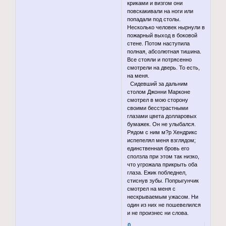
криками и визгом они
повскакивали на ноги или
попадали под столы.
Несколько человек нырнули в
пожарный выход в боковой
стене. Потом наступила
полная, абсолютная тишина.
Все стояли и потрясенно
смотрели на дверь. То есть,
на меня.
Сидевший за дальним
столом Джонни Марконе
смотрел в мою сторону
своими бесстрастными
глазами цвета долларовых
бумажек. Он не улыбался.
Рядом с ним м?р Хендрикс
испепелял меня взглядом;
единственная бровь его
сползла при этом так низко,
что угрожала прикрыть оба
глаза. Ежик побледнел,
стиснув зубы. Попрыгунчик
смотрел на меня с
нескрываемым ужасом. Ни
один из них не пошевелился
и не произнес ни слова.
0