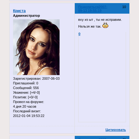
Поделиться
2007-
10
Криста
09-13 19:55:19
Администратор
вху из ыт , ты не исправим.
Нельзя же так.
0
Зарегистрирован
: 2007-06-03
Приглашений:
0
Сообщений:
556
Уважение:
[+4/-0]
Позитив:
[+0/-0]
Провел на форуме:
4 дня 20 часов
Последний визит:
2012-01-04 19:53:22
Цитировать