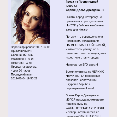
Гроза из Преисподней
(2000 г.)
Серия: Досье Дрездена - 1
Чикаго. Город, которому не
привыкать к преступлениям.
Но ЭТИ убийства необычны
даже для Чикаго.
Потому что совершены они
человеком, обладающим
ПАРАНОРМАЛЬНОЙ СИЛОЙ,
Зарегистрирован
: 2007-06-03
и отомстить убийце не в
Приглашений:
0
силах не только полиция, но и
Сообщений:
556
«крестные отцы» города!
Уважение:
[+4/-0]
Позитив:
[+0/-0]
Начинается ЕГО время!
Провел на форуме:
4 дня 20 часов
Время охотника на ЧЕРНУЮ
Последний визит:
НЕЖИТЬ, чья профессия –
2012-01-04 19:53:22
рисковать собственной
шкурой в борьбе с
порождениями Ночи!
Время Гарри Дрездена –
ИЗГОЯ некогда посмевшего
поднять руку на
СОБСТВЕННОГО УЧИТЕЛЯ
и теперь оставшегося со
смертью ОДИН НА ОДИН.