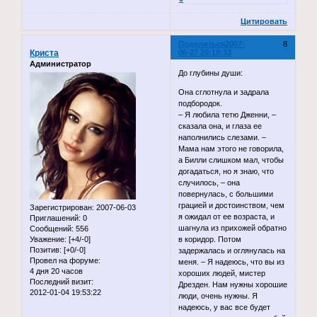
Цитировать
Поделиться
2007-
8
Криста
06-27 20:19:33
Администратор
До глубины души:
Она сглотнула и задрала
подбородок.
– Я любила тетю Дженни, –
сказала она, и глаза ее
наполнились слезами. –
Мама нам этого не говорила,
а Билли слишком мал, чтобы
догадаться, но я знаю, что
случилось, – она
повернулась, с большими
грацией и достоинством, чем
Зарегистрирован
: 2007-06-03
я ожидал от ее возраста, и
Приглашений:
0
шагнула из прихожей обратно
Сообщений:
556
Уважение:
[+4/-0]
в коридор. Потом
Позитив:
[+0/-0]
задержалась и оглянулась на
Провел на форуме:
меня. – Я надеюсь, что вы из
4 дня 20 часов
хороших людей, мистер
Последний визит:
Дрезден. Нам нужны хорошие
2012-01-04 19:53:22
люди, очень нужны. Я
надеюсь, у вас все будет