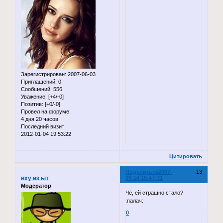
Зарегистрирован
: 2007-06-03
Приглашений:
0
Сообщений:
556
Уважение:
[+4/-0]
Позитив:
[+0/-0]
Провел на форуме:
4 дня 20 часов
Последний визит:
2012-01-04 19:53:22
Цитировать
Поделиться
2007-
13
вху из ыт
09-14 16:47:31
Модератор
Чё, ей страшно стало?
:палач:
0