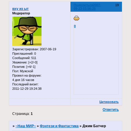
Поделиться
2007-
19
вху из ыт
09-23 03:56:25
Модератор
0
Зарегистрирован
: 2007-06-19
Приглашений:
0
Сообщений:
511
Уважение:
[+2/-0]
Позитив:
[+4/-1]
Пол:
Мужской
Провел на форуме:
4 дня 16 часов
Последний визит:
2011-12-29 19:24:38
Цитировать
Ответить
Страница:
1
»
~Наш МИР~
»
Фэнтези и Фантастика
»
Джим Батчер