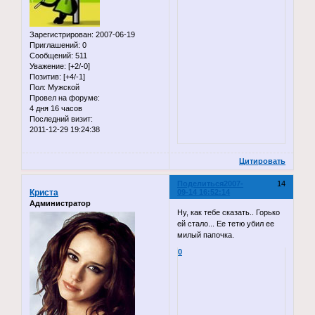
Зарегистрирован
: 2007-06-19
Приглашений:
0
Сообщений:
511
Уважение:
[+2/-0]
Позитив:
[+4/-1]
Пол:
Мужской
Провел на форуме:
4 дня 16 часов
Последний визит:
2011-12-29 19:24:38
Цитировать
Поделиться
2007-
14
Криста
09-14 16:52:14
Администратор
Ну, как тебе сказать.. Горько
ей стало... Ее тетю убил ее
милый папочка.
0