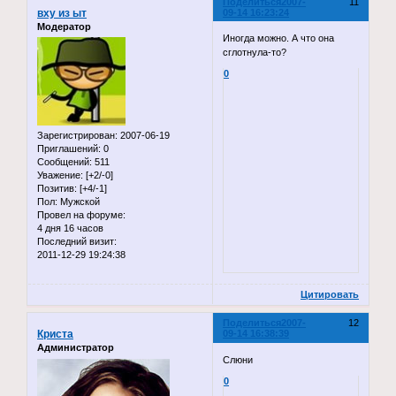
Поделиться
2007-
11
вху из ыт
09-14 16:23:24
Модератор
Иногда можно. А что она
сглотнула-то?
0
Зарегистрирован
: 2007-06-19
Приглашений:
0
Сообщений:
511
Уважение:
[+2/-0]
Позитив:
[+4/-1]
Пол:
Мужской
Провел на форуме:
4 дня 16 часов
Последний визит:
2011-12-29 19:24:38
Цитировать
Поделиться
2007-
12
Криста
09-14 16:38:39
Администратор
Слюни
0