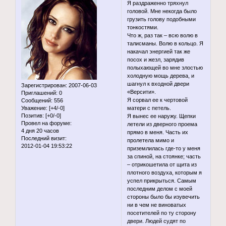
Я раздраженно тряхнул
головой. Мне некогда было
грузить голову подобными
тонкостями.
Что ж, раз так – всю волю в
талисманы. Волю в кольцо. Я
накачал энергией так же
посох и жезл, зарядив
полыхающей во мне злостью
холодную мощь дерева, и
шагнул к входной двери
Зарегистрирован
: 2007-06-03
«Версити».
Приглашений:
0
Я сорвал ее к чертовой
Сообщений:
556
Уважение:
[+4/-0]
матери с петель.
Позитив:
[+0/-0]
Я вынес ее наружу. Щепки
Провел на форуме:
летели из дверного проема
4 дня 20 часов
прямо в меня. Часть их
Последний визит:
пролетела мимо и
2012-01-04 19:53:22
приземлилась где-то у меня
за спиной, на стоянке; часть
– отрикошетила от щита из
плотного воздуха, которым я
успел прикрыться. Самым
последним делом с моей
стороны было бы изувечить
ни в чем не виноватых
посетителей по ту сторону
двери. Людей судят по