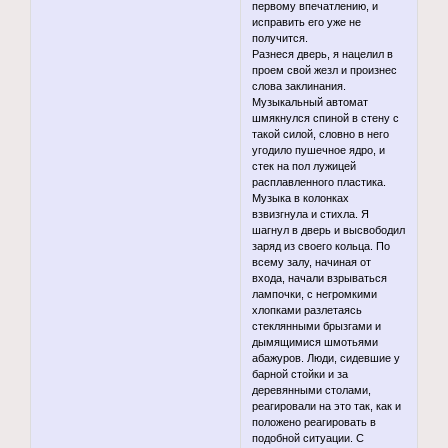
первому впечатлению, и
исправить его уже не
получится.
Разнеся дверь, я нацелил в
проем свой жезл и произнес
слова заклинания.
Музыкальный автомат
шмякнулся спиной в стену с
такой силой, словно в него
угодило пушечное ядро, и
стек на пол лужицей
расплавленного пластика.
Музыка в колонках
взвизгнула и стихла. Я
шагнул в дверь и высвободил
заряд из своего кольца. По
всему залу, начиная от
входа, начали взрываться
лампочки, с негромкими
хлопками разлетаясь
стеклянными брызгами и
дымящимися шмотьями
абажуров. Люди, сидевшие у
барной стойки и за
деревянными столами,
реагировали на это так, как и
положено реагировать в
подобной ситуации. С