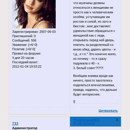
что мужчины должны
относиться к женщинам не
просто как к человеческим
особям, уступающим им
ростом и силой, но зато и
бюстом...мне доставляет
удовольствие обращаться с
Зарегистрирован
: 2007-06-03
женщиной как с леди,
Приглашений:
0
открывать перед ней дверь,
Сообщений:
556
Уважение:
[+4/-0]
платить за разделенный со
Позитив:
[+0/-0]
мною обед, дарить цветы - и
Провел на форуме:
т.д., и т.п." Это конечно мило,
4 дня 20 часов
но почему - то я сразу
Последний визит:
подумала о 40 - х.
2012-01-04 19:53:22
3. Белый совет?!?!?!
Вообщем книжка вроде как
ничего, просто захотелось
поделиться впечатлениями,
правда, надеюсь, что дальше
будет интереснее.
0
Цитировать
Поделиться
2007-
3
733
06-26 13:16:52
Администратор