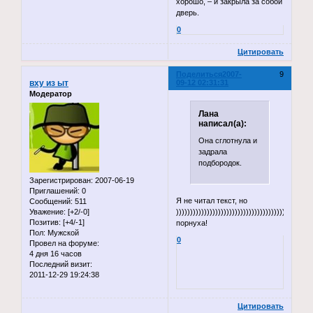
хорошо, – и закрыла за собой
дверь.
0
Цитировать
Поделиться
2007-
9
вху из ыт
09-12 02:31:31
Модератор
Лана
написал(а):
Она сглотнула и
задрала
подбородок.
Зарегистрирован
: 2007-06-19
Приглашений:
0
Я не читал текст, но
Сообщений:
511
Уважение:
[+2/-0]
))))))))))))))))))))))))))))))))))))))))))))))))
Позитив:
[+4/-1]
порнуха!
Пол:
Мужской
0
Провел на форуме:
4 дня 16 часов
Последний визит:
2011-12-29 19:24:38
Цитировать