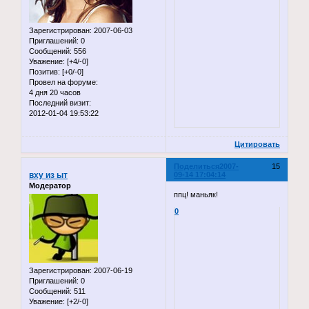
Зарегистрирован
: 2007-06-03
Приглашений:
0
Сообщений:
556
Уважение:
[+4/-0]
Позитив:
[+0/-0]
Провел на форуме:
4 дня 20 часов
Последний визит:
2012-01-04 19:53:22
Цитировать
Поделиться
2007-
15
вху из ыт
09-14 17:04:14
Модератор
ппц! маньяк!
0
Зарегистрирован
: 2007-06-19
Приглашений:
0
Сообщений:
511
Уважение:
[+2/-0]