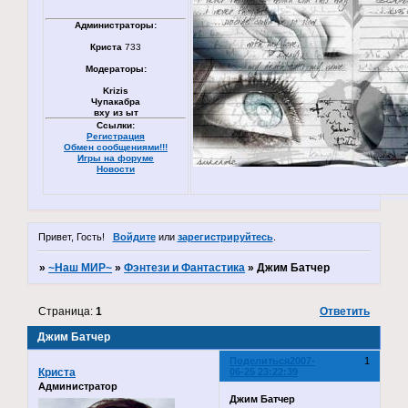
Администраторы:
Криста
733
Модераторы:
Krizis
Чупакабра
вху из ыт
Ссылки:
Регистрация
Обмен сообщениями!!!
Игры на форуме
Новости
Привет, Гость!
Войдите
или
зарегистрируйтесь
.
»
~Наш МИР~
»
Фэнтези и Фантастика
»
Джим Батчер
Страница:
1
Ответить
Джим Батчер
Поделиться
2007-
1
Криста
06-25 23:22:39
Администратор
Джим Батчер