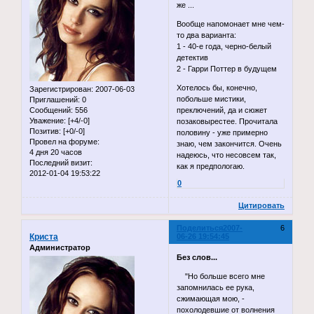
же ...
Вообще напомонает мне чем-
то два варианта:
1 - 40-е года, черно-белый
детектив
2 - Гарри Поттер в будущем
Хотелось бы, конечно,
Зарегистрирован
: 2007-06-03
побольше мистики,
Приглашений:
0
Сообщений:
556
преключений, да и сюжет
Уважение:
[+4/-0]
позаковырестее. Прочитала
Позитив:
[+0/-0]
половину - уже примерно
Провел на форуме:
знаю, чем закончится. Очень
4 дня 20 часов
надеюсь, что несовсем так,
Последний визит:
как я предпологаю.
2012-01-04 19:53:22
0
Цитировать
Поделиться
2007-
6
Криста
06-26 19:54:45
Администратор
Без слов...
"Но больше всего мне
запомнилась ее рука,
сжимающая мою, -
похолодевшие от волнения