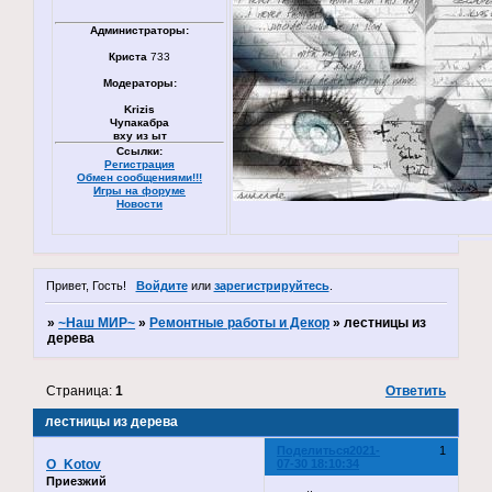
Администраторы:
Криста
733
Модераторы:
Krizis
Чупакабра
вху из ыт
Ссылки:
Регистрация
Обмен сообщениями!!!
Игры на форуме
Новости
Привет, Гость!
Войдите
или
зарегистрируйтесь
.
»
~Наш МИР~
»
Ремонтные работы и Декор
»
лестницы из
дерева
Страница:
1
Ответить
лестницы из дерева
Поделиться
2021-
1
O_Kotov
07-30 18:10:34
Приезжий