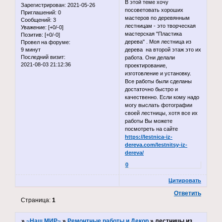
В этой теме хочу
Зарегистрирован
: 2021-05-26
посоветовать хороших
Приглашений:
0
мастеров по деревянным
Сообщений:
3
лестницам - это творческая
Уважение:
[+0/-0]
мастерская "Пластика
Позитив:
[+0/-0]
дерева" . Моя лестница из
Провел на форуме:
9 минут
дерева на второй этаж это их
Последний визит:
работа. Они делали
2021-08-03 21:12:36
проектирование,
изготовление и установку.
Все работы были сделаны
достаточно быстро и
качественно. Если кому надо
могу выслать фотографии
своей лестницы, хотя все их
работы Вы можете
посмотреть на сайте
https://lestnica-iz-
dereva.com/lestnitsy-iz-
dereva/
0
Цитировать
Ответить
Страница:
1
»
~Наш МИР~
»
Ремонтные работы и Декор
»
лестницы из