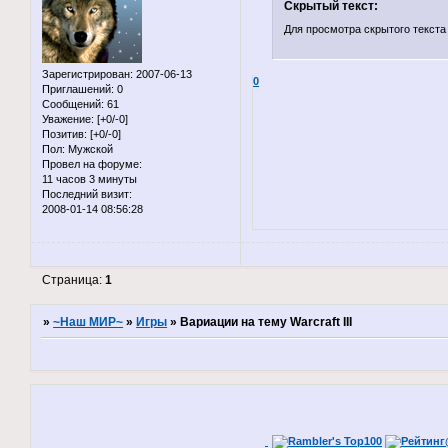
Скрытый текст:
Для просмотра скрытого текста
Зарегистрирован
: 2007-06-13
0
Приглашений:
0
Сообщений:
61
Уважение:
[+0/-0]
Позитив:
[+0/-0]
Пол:
Мужской
Провел на форуме:
11 часов 3 минуты
Последний визит:
2008-01-14 08:56:28
Страница:
1
»
~Наш МИР~
»
Игры
»
Вариации на тему Warcraft III