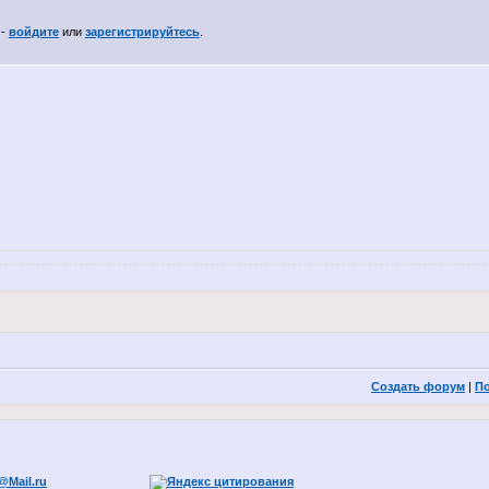
 -
войдите
или
зарегистрируйтесь
.
Создать форум
|
П