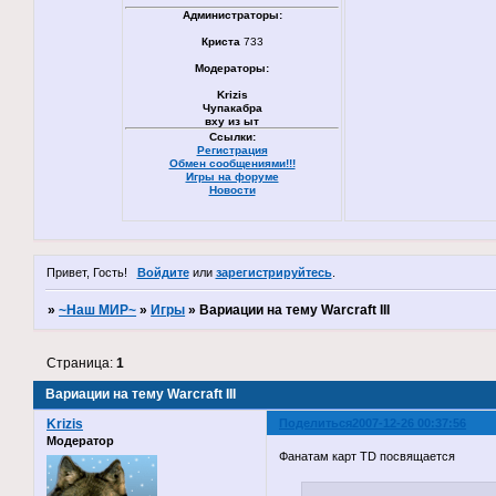
Администраторы:
Криста
733
Модераторы:
Krizis
Чупакабра
вху из ыт
Ссылки:
Регистрация
Обмен сообщениями!!!
Игры на форуме
Новости
Привет, Гость!
Войдите
или
зарегистрируйтесь
.
»
~Наш МИР~
»
Игры
»
Вариации на тему Warcraft III
Страница:
1
Вариации на тему Warcraft III
Krizis
Поделиться
2007-12-26 00:37:56
Модератор
Фанатам карт TD посвящается