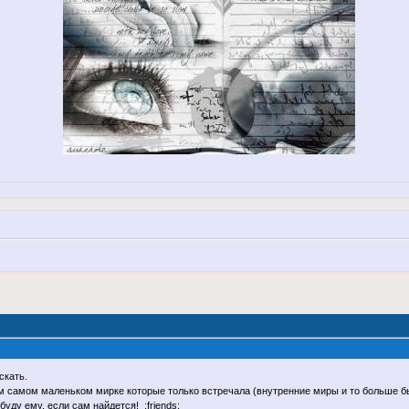
скать.
том самом маленьком мирке которые только встречала (внутренние миры и то больше 
уду ему, если сам найдется! :friends: