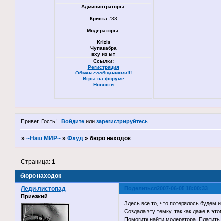
Администраторы:
Криста
733
Модераторы:
Krizis
Чупакабра
вху из ыт
Ссылки:
Регистрация
Обмен сообщениями!!!
Игры на форуме
Новости
Привет, Гость!
Войдите
или
зарегистрируйтесь
.
»
~Наш МИР~
»
Флуд
»
бюро находок
Страница:
1
бюро находок
Леди-листопад
Поделиться
2007-06-05 18:00:33
Приезжий
Здесь все то, что потерялось будем и
Создала эту темку, так как даже в э
Помогите найти модератора. Платить б