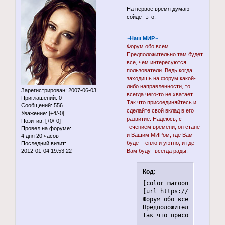
На первое время думаю
сойдет это:
~Наш МИР~
Форум обо всем.
Предположительно там будет
все, чем интересуются
пользователи. Ведь когда
заходишь на форум какой-
либо направленности, то
Зарегистрирован
: 2007-06-03
всегда чего-то не хватает.
Приглашений:
0
Так что присоединяйтесь и
Сообщений:
556
сделайте свой вклад в его
Уважение:
[+4/-0]
развитие. Надеюсь, с
Позитив:
[+0/-0]
течением времени, он станет
Провел на форуме:
и Вашим МИРом, где Вам
4 дня 20 часов
будет тепло и уютно, и где
Последний визит:
2012-01-04 19:53:22
Вам будут всегда рады.
Код:
[color=maroon]

[url=https://ourworld.f
Форум обо всем.

Предположительно там бу
Так что присоединяйтесь