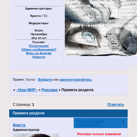
Администраторы:
Криста
733
Модераторы:
Krizis
Чупакабра
вху из ыт
Ссылки:
Регистрация
Обмен сообщениями!!!
Игры на форуме
Новости
Привет, Гость!
Войдите
или
зарегистрируйтесь
.
»
~Наш МИР~
»
Реклама
»
Правила раздела
Страница:
1
Ответить
Правила раздела
Поделиться
2007-
1
Криста
10-06 14:38:31
Администратор
Реклама только взаимная