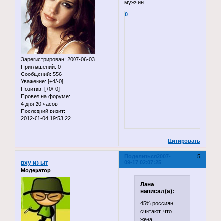
мужчин.
0
Зарегистрирован
: 2007-06-03
Приглашений:
0
Сообщений:
556
Уважение:
[+4/-0]
Позитив:
[+0/-0]
Провел на форуме:
4 дня 20 часов
Последний визит:
2012-01-04 19:53:22
Цитировать
Поделиться
2007-
5
вху из ыт
09-17 02:07:25
Модератор
Лана
написал(а):
45% россиян
считают, что
жена