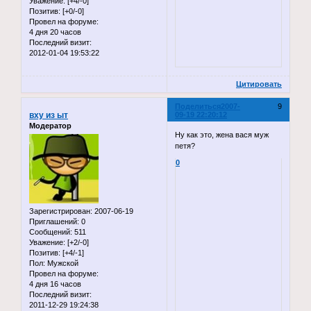
Уважение:
[+4/-0]
Позитив:
[+0/-0]
Провел на форуме:
4 дня 20 часов
Последний визит:
2012-01-04 19:53:22
Цитировать
Поделиться
2007-
9
вху из ыт
09-19 22:20:12
Модератор
Ну как это, жена вася муж
петя?
0
Зарегистрирован
: 2007-06-19
Приглашений:
0
Сообщений:
511
Уважение:
[+2/-0]
Позитив:
[+4/-1]
Пол:
Мужской
Провел на форуме:
4 дня 16 часов
Последний визит:
2011-12-29 19:24:38