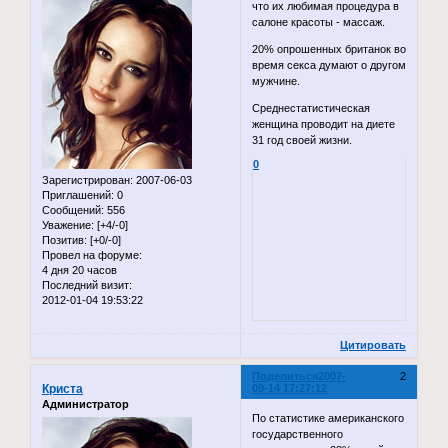
что их любимая процедура в
салоне красоты - массаж.
20% опрошенных британок во
время секса думают о другом
мужчине.
Среднестатистическая
женщина проводит на диете
31 год своей жизни.
0
Зарегистрирован
: 2007-06-03
Приглашений:
0
Сообщений:
556
Уважение:
[+4/-0]
Позитив:
[+0/-0]
Провел на форуме:
4 дня 20 часов
Последний визит:
2012-01-04 19:53:22
Цитировать
Поделиться
2007-
2
Криста
09-14 17:27:12
Администратор
По статистике американского
государственного