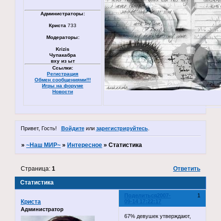
Администраторы:
Криста
733
Модераторы:
Krizis
Чупакабра
вху из ыт
Ссылки:
Регистрация
Обмен сообщениями!!!
Игры на форуме
Новости
Привет, Гость!
Войдите
или
зарегистрируйтесь
.
»
~Наш МИР~
»
Интересное
»
Статистика
Страница:
1
Ответить
Статистика
Поделиться
2007-
1
Криста
09-14 17:22:17
Администратор
67% девушек утверждают,