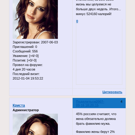
жизнь мы целуемся не
больше двух недель. Итого...
минус 524160 калорий!
0
Зарегистрирован
: 2007-06-03
Приглашений:
0
Сообщений:
556
Уважение:
[+4/-0]
Позитив:
[+0/-0]
Провел на форуме:
4 дня 20 часов
Последний визит:
2012-01-04 19:53:22
Цитировать
Поделиться
2007-
4
Криста
09-16 18:20:15
Администратор
45% россиян считают, что
жена обязательно должна
брать фамилию мужа.
Фамилию жены берут 2%