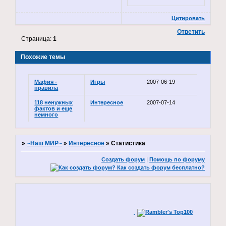
Цитировать
Ответить
Страница:
1
Похожие темы
Мафия -
Игры
2007-06-19
правила
118 ненужных
Интересное
2007-07-14
фактов и еще
немного
»
~Наш МИР~
»
Интересное
»
Статистика
Создать форум
|
Помощь по форуму