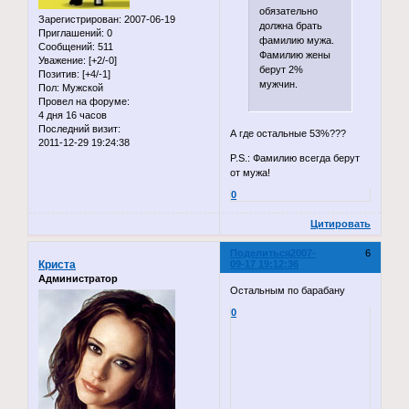
обязательно
Зарегистрирован
: 2007-06-19
должна брать
Приглашений:
0
фамилию мужа.
Сообщений:
511
Фамилию жены
Уважение:
[+2/-0]
берут 2%
Позитив:
[+4/-1]
мужчин.
Пол:
Мужской
Провел на форуме:
4 дня 16 часов
Последний визит:
А где остальные 53%???
2011-12-29 19:24:38
P.S.: Фамилию всегда берут
от мужа!
0
Цитировать
Поделиться
2007-
6
Криста
09-17 19:12:36
Администратор
Остальным по барабану
0