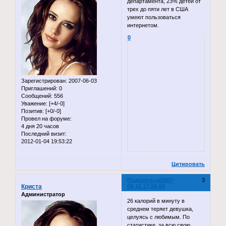
департамента, 23% детей от
трех до пяти лет в США
умеют пользоваться
интернетом.
0
Зарегистрирован
: 2007-06-03
Приглашений:
0
Сообщений:
556
Уважение:
[+4/-0]
Позитив:
[+0/-0]
Провел на форуме:
4 дня 20 часов
Последний визит:
2012-01-04 19:53:22
Цитировать
Поделиться
2007-
3
Криста
09-16 17:56:58
Администратор
26 калорий в минуту в
среднем теряет девушка,
целуясь с любимым. По
статистике, за всю свою