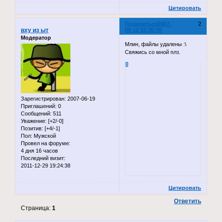
Цитировать
Поделиться
2007-
2
вху из ыт
09-12 02:30:00
Модератор
Млин, файлы удалены :\
Свяжись со мной плз.
0
Зарегистрирован
: 2007-06-19
Приглашений:
0
Сообщений:
511
Уважение:
[+2/-0]
Позитив:
[+4/-1]
Пол:
Мужской
Провел на форуме:
4 дня 16 часов
Последний визит:
2011-12-29 19:24:38
Цитировать
Ответить
Страница:
1