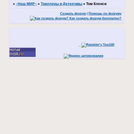
»
~Наш МИР~
»
Триллеры и Детективы
»
Том Кленси
Создать форум
|
Помощь по форуму