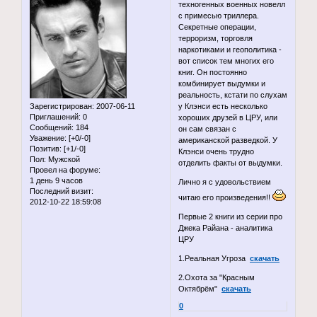
техногенных военных новелл
с примесью триллера.
Секретные операции,
терроризм, торговля
наркотиками и геополитика -
вот список тем многих его
книг. Он постоянно
комбинирует выдумки и
реальность, кстати по слухам
Зарегистрирован
: 2007-06-11
у Клэнси есть несколько
Приглашений:
0
хороших друзей в ЦРУ, или
Сообщений:
184
он сам связан с
Уважение:
[+0/-0]
американской разведкой. У
Позитив:
[+1/-0]
Клэнси очень трудно
Пол:
Мужской
отделить факты от выдумки.
Провел на форуме:
1 день 9 часов
Лично я с удовольствием
Последний визит:
читаю его произведения!!
2012-10-22 18:59:08
Первые 2 книги из серии про
Джека Райана - аналитика
ЦРУ
1.Реальная Угроза
скачать
2.Охота за "Красным
Октябрём"
скачать
0