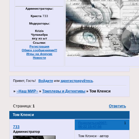
Администраторы:
Криста
733
Модераторы:
Krizis
Чупакабра
вху из ыт
Ссылки:
Регистрация
Обмен сообщениями!!!
Игры на форуме
Новости
Привет, Гость!
Войдите
или
зарегистрируйтесь
.
»
~Наш МИР~
»
Триллеры и Детективы
»
Том Кленси
Страница:
1
Ответить
Том Кленси
Поделиться
2007-
1
733
06-22 15:47:56
Администратор
Том Клэнси - автор