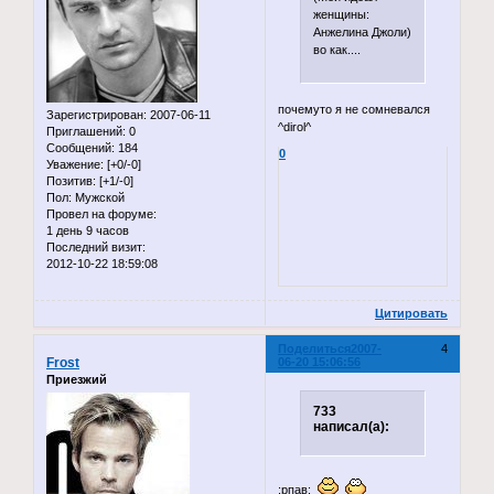
женщины:
Анжелина Джоли)
во как....
почемуто я не сомневался
Зарегистрирован
: 2007-06-11
^dirol^
Приглашений:
0
Сообщений:
184
0
Уважение:
[+0/-0]
Позитив:
[+1/-0]
Пол:
Мужской
Провел на форуме:
1 день 9 часов
Последний визит:
2012-10-22 18:59:08
Цитировать
Поделиться
2007-
4
Frost
06-20 15:06:56
Приезжий
733
написал(а):
:рпав: