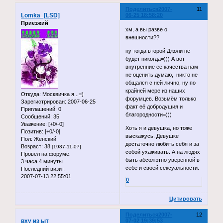
Поделиться
2007-
11
Lomka_[LSD]
06-25 18:58:20
Приезжий
хм, а вы разве о
внешности??
ну тогда второй Джоли не
будет никогда=))) А вот
внутренние её качества нам
не оценить,думаю, никто не
общался с ней лично, ну по
крайней мере из наших
Откуда:
Москвичка я...=)
форумцев. Возьмём только
Зарегистрирован
: 2007-06-25
факт её добродушия и
Приглашений:
0
благородности=)))
Сообщений:
35
Уважение:
[+0/-0]
Хоть я и девушка, но тоже
Позитив:
[+0/-0]
выскажусь. Девушке
Пол:
Женский
достаточно любить себя и за
Возраст:
38
[1987-11-07]
собой ухаживать. А на людях
Провел на форуме:
быть абсолютно уверенной в
3 часа 4 минуты
себе и своей сексуальности.
Последний визит:
2007-07-13 22:55:01
0
Цитировать
Поделиться
2007-
12
вху из ыт
07-02 19:39:53