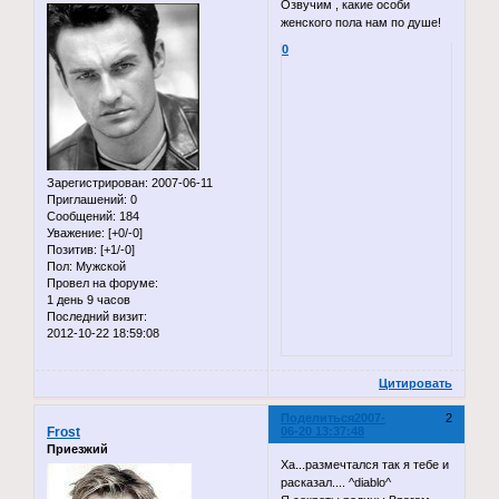
Озвучим , какие особи
женского пола нам по душе!
0
Зарегистрирован
: 2007-06-11
Приглашений:
0
Сообщений:
184
Уважение:
[+0/-0]
Позитив:
[+1/-0]
Пол:
Мужской
Провел на форуме:
1 день 9 часов
Последний визит:
2012-10-22 18:59:08
Цитировать
Поделиться
2007-
2
Frost
06-20 13:37:48
Приезжий
Ха...размечтался так я тебе и
расказал.... ^diablo^