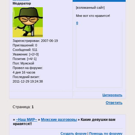
Модератор
[взломанный сайт]
Мне вот кто нравится!
0
Зарегистрирован
: 2007-06-19
Приглашений:
0
Сообщений:
511
Уважение:
[+2/-0]
Позитив:
[+4/-1]
Пол:
Мужской
Провел на форуме:
4 дня 16 часов
Последний визит:
2011-12-29 19:24:38
Цитировать
Ответить
Страница:
1
»
~Наш МИР~
»
Мужские разговоры
»
Какие девушки вам
нравятся!!
Создать форум
|
Помощь по форуму