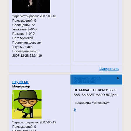
Зарегистрирован
: 2007-06-18
Приглашений:
0
Сообщений:
72
Уважение:
[+0/-0]
Позитив:
[+0/-0]
Пол:
Мужской
Провел на форуме:
1 день 2 часа
Последний визит:
2007-12-28 23:34:19
Цитировать
Поделиться
2007-
6
вху из ыт
06-20 15:54:03
Модератор
НЕ БЫВАЕТ НЕ КРАСИВЫХ
БАБ, БЫВАЕТ МАЛО ВОДКИ!
-пословица ^g hospital^
0
Зарегистрирован
: 2007-06-19
Приглашений:
0
Сообщений:
511