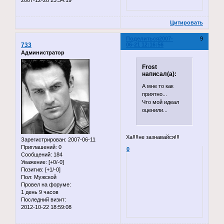
2007-12-28 23:34:19
Цитировать
Поделиться
2007-
9
733
06-21 12:16:56
Администратор
Frost
написал(а):
А мне то как
приятно...
Что мой идеал
оценили...
Ха!!!!не зазнавайся!!!
Зарегистрирован
: 2007-06-11
Приглашений:
0
0
Сообщений:
184
Уважение:
[+0/-0]
Позитив:
[+1/-0]
Пол:
Мужской
Провел на форуме:
1 день 9 часов
Последний визит:
2012-10-22 18:59:08