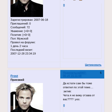
0
Зарегистрирован
: 2007-06-18
Приглашений:
0
Сообщений:
72
Уважение:
[+0/-0]
Позитив:
[+0/-0]
Пол:
Мужской
Провел на форуме:
1 день 2 часа
Последний визит:
2007-12-28 23:34:19
Цитировать
Поделиться
2007-
5
Frost
06-20 15:11:08
Приезжий
Да кстати сам бы тоже
ответил по этой теме....
:актив:
Чета я не вижу отзава от
вас???? :yes:
0