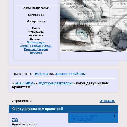
Администраторы:
Криста
733
Модераторы:
Krizis
Чупакабра
вху из ыт
Ссылки:
Регистрация
Обмен сообщениями!!!
Игры на форуме
Новости
Привет, Гость!
Войдите
или
зарегистрируйтесь
.
»
~Наш МИР~
»
Мужские разговоры
»
Какие девушки вам
нравятся!!
Страница:
1
Ответить
Какие девушки вам нравятся!!
Поделиться
2007-
1
733
06-19 23:27:33
Администратор