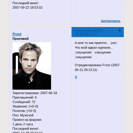
Последний визит:
2007-09-22 18:53:02
Цитировать
Поделиться
2007-
8
Frost
06-21 09:12:31
Приезжий
А мне то как приятно... :yes:
Что мой идеал оценили...
:смущение: :смущение:
:смущение:
Отредактировано Frost (2007-
06-21 09:13:11)
0
Зарегистрирован
: 2007-06-18
Приглашений:
0
Сообщений:
72
Уважение:
[+0/-0]
Позитив:
[+0/-0]
Пол:
Мужской
Провел на форуме:
1 день 2 часа
Последний визит: