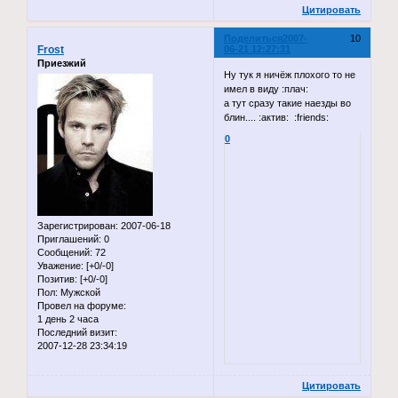
Цитировать
Поделиться
2007-
10
Frost
06-21 12:27:31
Приезжий
Ну тук я ничёж плохого то не
имел в виду :плач:
а тут сразу такие наезды во
блин.... :актив: :friends:
0
Зарегистрирован
: 2007-06-18
Приглашений:
0
Сообщений:
72
Уважение:
[+0/-0]
Позитив:
[+0/-0]
Пол:
Мужской
Провел на форуме:
1 день 2 часа
Последний визит:
2007-12-28 23:34:19
Цитировать