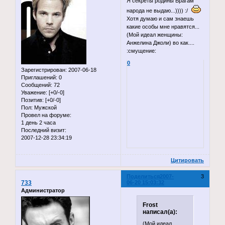
Я секреты родины Врагам
народа не выдаю...)))) :/
Хотя думаю и сам знаешь
какие особы мне нравятся...
(Мой идеал женщины:
Анжелина Джоли) во как....
:смущение:
0
Зарегистрирован
: 2007-06-18
Приглашений:
0
Сообщений:
72
Уважение:
[+0/-0]
Позитив:
[+0/-0]
Пол:
Мужской
Провел на форуме:
1 день 2 часа
Последний визит:
2007-12-28 23:34:19
Цитировать
Поделиться
2007-
3
733
06-20 15:03:32
Администратор
Frost
написал(а):
(Мой идеал