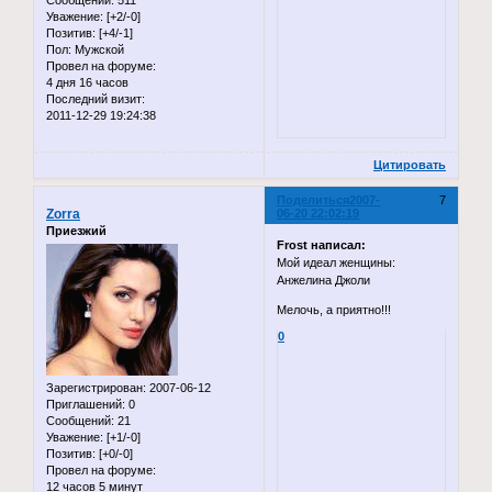
Уважение:
[+2/-0]
Позитив:
[+4/-1]
Пол:
Мужской
Провел на форуме:
4 дня 16 часов
Последний визит:
2011-12-29 19:24:38
Цитировать
Поделиться
2007-
7
Zorra
06-20 22:02:19
Приезжий
Frost написал:
Мой идеал женщины:
Анжелина Джоли
Мелочь, а приятно!!!
0
Зарегистрирован
: 2007-06-12
Приглашений:
0
Сообщений:
21
Уважение:
[+1/-0]
Позитив:
[+0/-0]
Провел на форуме:
12 часов 5 минут