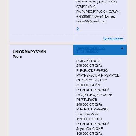
РєР°Р¶РґРѕРј СЌС‚Р°РїРµ
СЂР°Р±РѕС‚.
РљРѕРЅС‚Р°РєС‚С‹: С‚РµР».:
+7(930)844-07-24; E-mail:
tatius40@gmail.com
0
Цитировать
Поделиться
2012-
4
UNIORMARYSYMN
11-11 20:56:22
Гость
eGo CE4 (2012)
249 000 СЂСѓР±.
Р’ РєРѕСЂР·РёРЅСѓ
РћРґРЅРѕСЂР°Р·РѕРІР°СЏ
СЃРёРіР°СЂРµС‚Р°
35 000 СЂСѓР±.
Р’ РєРѕСЂР·РёРЅСѓ
РЎС‚Р°СЂС‚РѕРІС‹Р№
РЅР°Р±РѕСЂ
149 000 СЂСѓР±.
Р’ РєРѕСЂР·РёРЅСѓ
I Like Go White
199 000 СЂСѓР±.
Р’ РєРѕСЂР·РёРЅСѓ
Joye eGo-C ONE
399 000 СЂСѓР±.