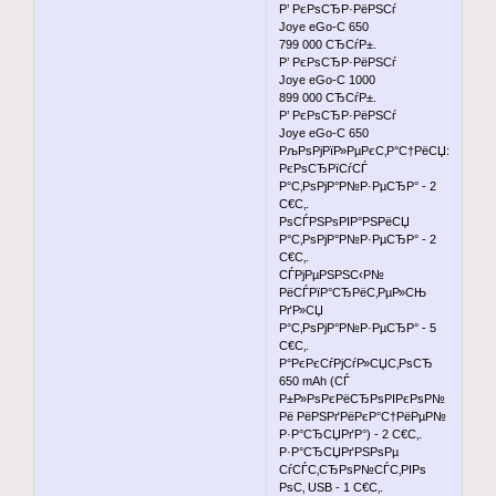
Р’ РєРѕСЂР·РёРЅСѓ
Joye eGo-C 650
799 000 СЂСѓР±.
Р’ РєРѕСЂР·РёРЅСѓ
Joye eGo-C 1000
899 000 СЂСѓР±.
Р’ РєРѕСЂР·РёРЅСѓ
Joye eGo-C 650
РљРѕРјРїР»РµРєС‚Р°С†РёСЏ:
РєРѕСЂРїСѓСЃ
Р°С‚РѕРјР°Р№Р·РµСЂР° - 2
С€С‚.
РѕСЃРЅРѕРІР°РЅРёСЏ
Р°С‚РѕРјР°Р№Р·РµСЂР° - 2
С€С‚.
СЃРјРµРЅРЅС‹Р№
РёСЃРїР°СЂРёС‚РµР»СЊ
РґР»СЏ
Р°С‚РѕРјР°Р№Р·РµСЂР° - 5
С€С‚.
Р°РєРєСѓРјСѓР»СЏС‚РѕСЂ
650 mAh (СЃ
Р±Р»РѕРєРёСЂРѕРІРєРѕР№
Рё РёРЅРґРёРєР°С†РёРµР№
Р·Р°СЂСЏРґР°) - 2 С€С‚.
Р·Р°СЂСЏРґРЅРѕРµ
СѓСЃС‚СЂРѕР№СЃС‚РІРѕ
РѕС‚ USB - 1 С€С‚.