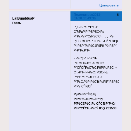
Цитировать
Поделиться
2013-
6
LalBundduaP
01-28 03:49:36
Гость
РџСЂРѕРґР°СЋ
СЂРµРіР°РЅРЅС‹Рµ
Р°РєРєР°СѓРЅС‚С‹: , , , Рё
РјРЅРѕРіРѕРµ РґСЂСѓРіРѕРµ
РІ РЅР°Р»РёС‡РёРё Рё РЅР°
Р·Р°РєР°Р·.
- РѕС‡РµРЅСЊ
Р±РѕР»СЊС€РѕР№
Р°СЃСЃРѕСЂС‚РёРјРµРЅС‚ +
СЂР°Р·Р»РёС‡РЅС‹Рµ
Р°РєРєР°СѓРЅС‚С‹
Р°РєС‚РёРІРёСЂРѕРІР°РЅРЅС‹Рµ
РїРѕ СЃРјСЃ
РџРѕ РІСЃРµРј
РІРѕРїСЂРѕСЃР°Рј
РїРёС€РёС‚Рµ СЃСЂР°Р·Сѓ
РІ Р°СЃСЊРєСѓ ICQ 231538