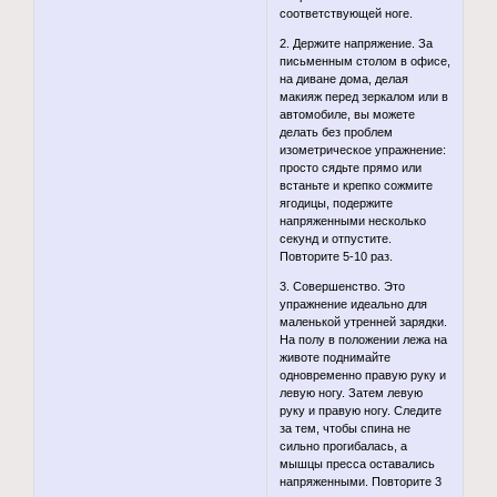
соответствующей ноге.
2. Держите напряжение. За
письменным столом в офисе,
на диване дома, делая
макияж перед зеркалом или в
автомобиле, вы можете
делать без проблем
изометрическое упражнение:
просто сядьте прямо или
встаньте и крепко сожмите
ягодицы, подержите
напряженными несколько
секунд и отпустите.
Повторите 5-10 раз.
3. Совершенство. Это
упражнение идеально для
маленькой утренней зарядки.
На полу в положении лежа на
животе поднимайте
одновременно правую руку и
левую ногу. Затем левую
руку и правую ногу. Следите
за тем, чтобы спина не
сильно прогибалась, а
мышцы пресса оставались
напряженными. Повторите 3