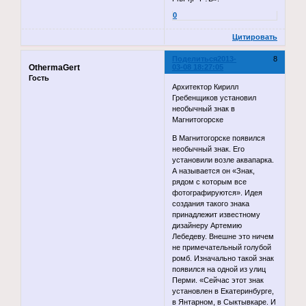
0
Цитировать
Поделиться
2013-
8
OthermaGert
03-08 18:27:05
Гость
Архитектор Кирилл
Гребенщиков установил
необычный знак в
Магнитогорске
В Магнитогорске появился
необычный знак. Его
установили возле аквапарка.
А называется он «Знак,
рядом с которым все
фотографируются». Идея
создания такого знака
принадлежит известному
дизайнеру Артемию
Лебедеву. Внешне это ничем
не примечательный голубой
ромб. Изначально такой знак
появился на одной из улиц
Перми. «Сейчас этот знак
установлен в Екатеринбурге,
в Янтарном, в Сыктывкаре. И