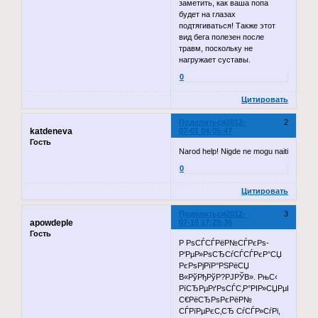
заметить, как ваша попа
будет на глазах
подтягиваться! Также этот
вид бега полезен после
травм, поскольку не
нагружает суставы.
0
Цитировать
Поделиться
2012-
2
katdeneva
07-01 04:05:47
Гость
Narod help! Nigde ne mogu naiti
0
Цитировать
Поделиться
2012-
3
apowdeple
07-10 17:29:36
Гость
Р РѕСЃСЃРёР№СЃРєРѕ-
Р‘РµР»РѕСЂСѓСЃСЃРєР°СЏ
РєРѕРјРїР°РЅРёСЏ
В«РўРђРўР?РЈРЎВ». РњС‹
РїСЂРµРґРѕСЃС‚Р°РІР»СЏРµРј
С€РёСЂРѕРєРёР№
СЃРїРµРєС‚СЂ СѓСЃР»СѓРі,