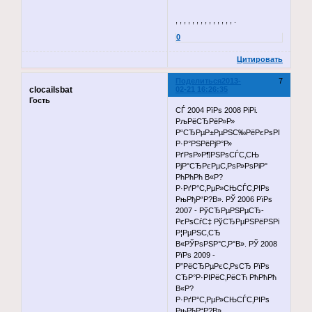
, , , , , , , , , , , , , , .
0
Цитировать
Поделиться
2013-
7
clocailsbat
02-21 16:26:35
Гость
СЃ 2004 РїРѕ 2008 РіРі.
РљРёСЂРёР»Р»
Р“СЂРµР±РµРЅС‰РёРєРѕРІ
Р·Р°РЅРёРјР°Р»
РґРѕР»Р¶РЅРѕСЃС‚СЊ
РјР°СЂРєРµС‚РѕР»РѕРіР°
РћРћРћ В«Р?
Р·РґР°С‚РµР»СЊСЃС‚РІРѕ
РњРђР“Р?В». РЎ 2006 РїРѕ
2007 - РўСЂРµРЅРµСЂ-
РєРѕСѓС‡ РўСЂРµРЅРёРЅРі
Р¦РµРЅС‚СЂ
В«РЎРѕРЅР°С‚Р°В». РЎ 2008
РїРѕ 2009 -
Р”РёСЂРµРєС‚РѕСЂ РїРѕ
СЂР°Р·РІРёС‚РёСЋ РћРћРћ
В«Р?
Р·РґР°С‚РµР»СЊСЃС‚РІРѕ
РњРђР“Р?В».