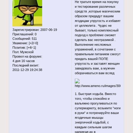
Не тратьте время на покупку
и тестирование различных
средств ,которые магическим
образом придадут вашим
ягодицам упругость и избавят
от целлюлита . Чудес не
Зарегистрирован
: 2007-06-19
бывает, только комплексный
Приглашений:
0
подход к проблеме сможет
Сообщений:
511
сделать вас неотразимой .
Уважение:
[+2/-0]
Выполнение несложных
Позитив:
[+4/-1]
упражнений, в сочетании с
Пол:
Мужской
правильным питанием смогут
Провел на форуме:
придать вашей ПОПЕ
4 дня 16 часов
упругость и заставят женщин
Последний визит:
завидовать вам, а мужчин
2011-12-29 19:24:38
оборачиваться вам вслед
1. Быстрая ходьба. Вместо
того, чтобы спокойно и
вальяжно прогуливаться по
супермаркету, возьмите “ноги
в руки“ и потренируйте ваши
ягодичные мышцы
энергичной ходьбой, с
каждым сильным шагом
напрягая их в