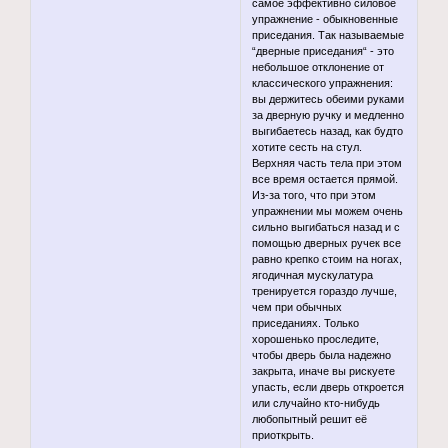
самое эффективно силовое
упражнение - обыкновенные
приседания. Так называемые
“дверные приседания“ - это
небольшое отклонение от
классического упражнения:
вы держитесь обеими руками
за дверную ручку и медленно
выгибаетесь назад, как будто
хотите сесть на стул.
Верхняя часть тела при этом
все время остается прямой.
Из-за того, что при этом
упражнении мы можем очень
сильно выгибаться назад и с
помощью дверных ручек все
равно крепко стоим на ногах,
ягодичная мускулатура
тренируется гораздо лучше,
чем при обычных
приседаниях. Только
хорошенько проследите,
чтобы дверь была надежно
закрыта, иначе вы рискуете
упасть, если дверь откроется
или случайно кто-нибудь
любопытный решит её
приоткрыть.