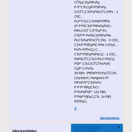
СЃРµС‚РµРІРѕРµ
Р·Р°СЂСЏРґРЅРѕРµ
СѓСЃС‚СЂРѕР№СЃС‚РІРѕ - 1
С€С‚.
РєР°СЂС‚СЂРёРґР¶Рё
(Р·Р°РїСЂР°РІР»РµРЅС‹
РІРєСѓСЃ С‚Р°Р±Р°Рє,
СЂР°Р·Р»РёС‡РЅРѕР№
РєСЂРµРїРѕСЃС‚Рё) - 5 С€С‚.
С‚РєР°РЅРµРІС‹Р№ С‡РµС…
РѕР» РґР»СЏ С…
СЂР°РЅРµРЅРёСЏ - 1 С€С‚.
РёРЅСЃС‚СЂСѓРєС†РёСЏ
РЅР° СЂСѓСЃСЃРєРѕРј
СЏР·С‹РєРµ
30 РјР». Р¶РёРґРєРѕСЃС‚Рё
(Joyetech, Hangsen) РІ
РїРѕРґР°СЂРѕРє!
Р Р°Р·РјРµСЂС‹:
Р”Р»РёРЅР°: 131 РјРј
Р”РёР°РјРµС‚СЂ: 14 РјРј
Р¦РІРµС‚:
0
Цитировать
Поделиться
2013-
5
idiockambiday
01-27 21:08:15