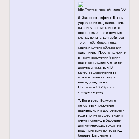
6. Экспресс-лифтинг. В этом
упражнении вы должны лечь
на спину, согнув колени, и,
приподнимая таз и грудную
клетку, попытаться добиться
того, чтобы бедра, попа,
спина и колени образовали
одну линию. Просто полежите
в таком положении 5 минут,
при этом грудная клетка не
должна опускаться! В
качестве дополнения вы
можете также вытянуть
вперед одну из ног.
Повторять 10-20 раз на
каждую сторону.
7. Бег в воде. Возможно
летом это упражнение
приятно, но и в другое время
года вполне осуществимо и
очень полезно: в бассейне
для начинающих войдите в
воду примерно по грудь и...
бегайте! Вы сможете