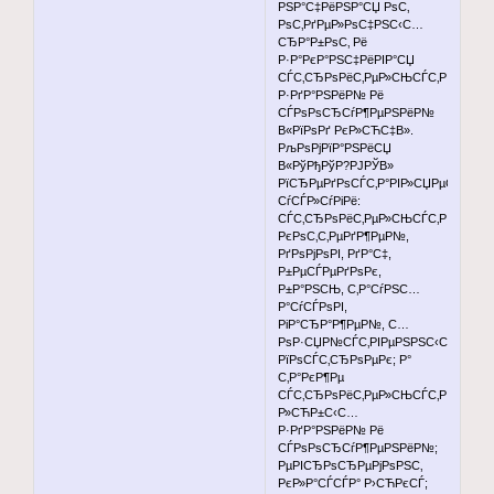
РЅР°С‡РёРЅР°СЏ РѕС‚
РѕС‚РґРµР»РѕС‡РЅС‹С…
СЂР°Р±РѕС‚ Рё
Р·Р°РєР°РЅС‡РёРІР°СЏ
СЃС‚СЂРѕРёС‚РµР»СЊСЃС‚РІРѕРј
Р·РґР°РЅРёР№ Рё
СЃРѕРѕСЂСѓР¶РµРЅРёР№
В«РїРѕРґ РєР»СЋС‡В».
РљРѕРјРїР°РЅРёСЏ
В«РўРђРўР?РЈРЎВ»
РїСЂРµРґРѕСЃС‚Р°РІР»СЏРµС‚
СѓСЃР»СѓРіРё:
СЃС‚СЂРѕРёС‚РµР»СЊСЃС‚РІРѕ
РєРѕС‚С‚РµРґР¶РµР№,
РґРѕРјРѕРІ, РґР°С‡,
Р±РµСЃРµРґРѕРє,
Р±Р°РЅСЊ, С‚Р°СѓРЅС…
Р°СѓСЃРѕРІ,
РіР°СЂР°Р¶РµР№, С…
РѕР·СЏР№СЃС‚РІРµРЅРЅС‹С…
РїРѕСЃС‚СЂРѕРµРє; Р°
С‚Р°РєР¶Рµ
СЃС‚СЂРѕРёС‚РµР»СЊСЃС‚РІРѕ
Р»СЋР±С‹С…
Р·РґР°РЅРёР№ Рё
СЃРѕРѕСЂСѓР¶РµРЅРёР№;
РµРІСЂРѕСЂРµРјРѕРЅС‚
РєР»Р°СЃСЃР° Р›СЋРєСЃ;