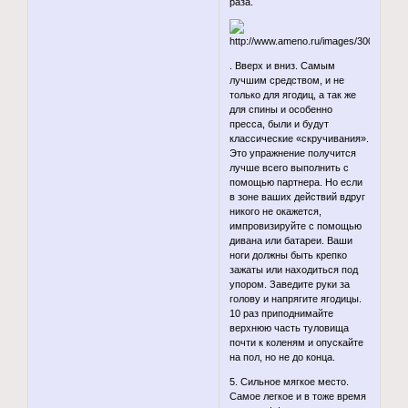
раза.
. Вверх и вниз. Самым
лучшим средством, и не
только для ягодиц, а так же
для спины и особенно
пресса, были и будут
классические «скручивания».
Это упражнение получится
лучше всего выполнить с
помощью партнера. Но если
в зоне ваших действий вдруг
никого не окажется,
импровизируйте с помощью
дивана или батареи. Ваши
ноги должны быть крепко
зажаты или находиться под
упором. Заведите руки за
голову и напрягите ягодицы.
10 раз приподнимайте
верхнюю часть туловища
почти к коленям и опускайте
на пол, но не до конца.
5. Сильное мягкое место.
Самое легкое и в тоже время