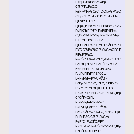
Р±РµС‚РѕРЅРЅС‹Рµ
СЂР°Р±РѕС‚С‹;
Р±Р»Р°РіРѕСѓСЃС‚СЂРѕР№СЃС‚РІРѕ
С‚РµСЂСЂРёС‚РѕСЂРёР№;
РјРѕРЅС‚Р°Р¶
РјРµС‚Р°Р»Р»РѕРєРѕРЅСЃС‚СЂСѓРє
РѕРіСЂР°Р¶РґРµРЅРёР№;
С„СѓРЅРґР°РјРµРЅС‚РЅС‹Рµ
СЂР°Р±РѕС‚С‹ Рё
РјРЅРѕРіРѕРµ РґСЂСѓРіРѕРµ.
РЎС‚СЂРѕРёС‚РµР»СЊСЃС‚РІРѕ
РјРѕР¶РµС‚
РѕСЃСѓС‰РµСЃС‚РІР»СЏС‚СЊСЃСЏ
РєРѕРјРїР»РµРєСЃРЅРѕ Рё
В«РїРѕРґ РєР»СЋС‡В».
РљРѕРјРїР°РЅРёСЏ
В«РўРђРўР?РЈРЎВ»
РґРµР»Р°РµС‚ СЃС‚Р°РІРєСѓ
РЅР° РєР°С‡РµСЃС‚РІРѕ
РїСЂРµРґРѕСЃС‚Р°РІР»СЏРµРјС‹С…
СѓСЃР»СѓРі.
РљРѕРјРїР°РЅРёСЏ
В«РўРђРўР?РЈРЎВ»
РѕСЃСѓС‰РµСЃС‚РІР»СЏРµС‚
РєРѕРЅС‚СЂРѕР»СЊ
РєР°С‡РµСЃС‚РІР°
РїСЂРµРґРѕСЃС‚Р°РІР»СЏРµРјС‹С…
СѓСЃР»СѓРі РЅР°