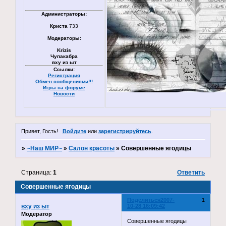
Администраторы:
Криста
733
Модераторы:
Krizis
Чупакабра
вху из ыт
Ссылки:
Регистрация
Обмен сообщениями!!!
Игры на форуме
Новости
Привет, Гость!
Войдите
или
зарегистрируйтесь
.
»
~Наш МИР~
»
Салон красоты
»
Совершенные ягодицы
Страница:
1
Ответить
Совершенные ягодицы
Поделиться
2007-
1
вху из ыт
10-28 16:09:42
Модератор
Совершенные ягодицы