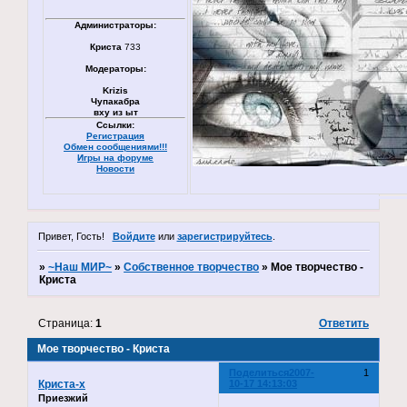
Администраторы:
Криста
733
Модераторы:
Krizis
Чупакабра
вху из ыт
Ссылки:
Регистрация
Обмен сообщениями!!!
Игры на форуме
Новости
Привет, Гость!
Войдите
или
зарегистрируйтесь
.
»
~Наш МИР~
»
Собственное творчество
»
Мое творчество -
Криста
Страница:
1
Ответить
Мое творчество - Криста
Поделиться
2007-
1
Криста-x
10-17 14:13:03
Приезжий