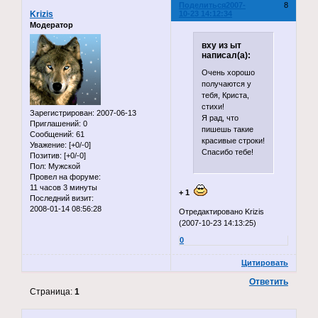
Поделиться
2007-
8
Krizis
10-23 14:12:34
Модератор
вху из ыт
написал(а):
Очень хорошо
получаются у
тебя, Криста,
стихи!
Зарегистрирован
: 2007-06-13
Я рад, что
Приглашений:
0
пишешь такие
Сообщений:
61
красивые строки!
Уважение:
[+0/-0]
Спасибо тебе!
Позитив:
[+0/-0]
Пол:
Мужской
Провел на форуме:
11 часов 3 минуты
+ 1
Последний визит:
2008-01-14 08:56:28
Отредактировано Krizis
(2007-10-23 14:13:25)
0
Цитировать
Ответить
Страница:
1