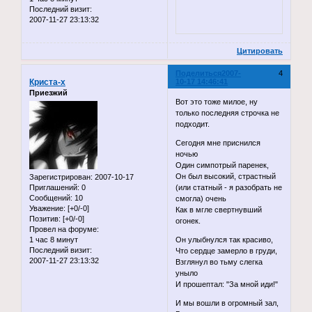
Последний визит:
2007-11-27 23:13:32
Цитировать
Поделиться
2007-
4
Криста-x
10-17 14:46:41
Приезжий
Вот это тоже милое, ну
только последняя строчка не
подходит.
Сегодня мне приснился
ночью
Один симпотрый паренек,
Он был высокий, страстный
Зарегистрирован
: 2007-10-17
Приглашений:
0
(или статный - я разобрать не
Сообщений:
10
смогла) очень
Уважение:
[+0/-0]
Как в мгле свертнувший
Позитив:
[+0/-0]
огонек.
Провел на форуме:
1 час 8 минут
Он улыбнулся так красиво,
Последний визит:
Что сердце замерло в груди,
2007-11-27 23:13:32
Взглянул во тьму слегка
уныло
И прошептал: "За мной иди!"
И мы вошли в огромный зал,