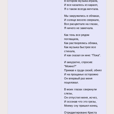
В котором музыка играла,
И все казалось из каралл,
Я о таком всегда мечтала.
Мы закружились в облаках,
И солнце весело сверкало,
Все расцветало на глазах,
Я ничего не замечала.
Как тень все рядом
поглащала,
Как растворялись облака,
Как музыка быстрее все
стихала,
И как сказал он мне: "Пока".
И аккуратно, спросив:
"Можно?"
Прижав к груди своей, обнял
И на прощанье осторожно
Он впервый раз меня
поцеловал.
В моих глазах сверкнули
слезы,
Он отпустил меня, исчез,
И осознав что это грезы,
Моему сну пришел конец.
Отредактировано Криста