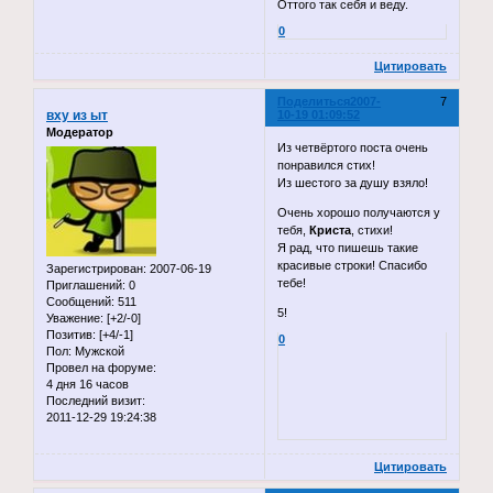
Оттого так себя и веду.
0
Цитировать
Поделиться
2007-
7
вху из ыт
10-19 01:09:52
Модератор
Из четвёртого поста очень
понравился стих!
Из шестого за душу взяло!
Очень хорошо получаются у
тебя,
Криста
, стихи!
Я рад, что пишешь такие
красивые строки! Спасибо
Зарегистрирован
: 2007-06-19
тебе!
Приглашений:
0
Сообщений:
511
5!
Уважение:
[+2/-0]
Позитив:
[+4/-1]
0
Пол:
Мужской
Провел на форуме:
4 дня 16 часов
Последний визит:
2011-12-29 19:24:38
Цитировать