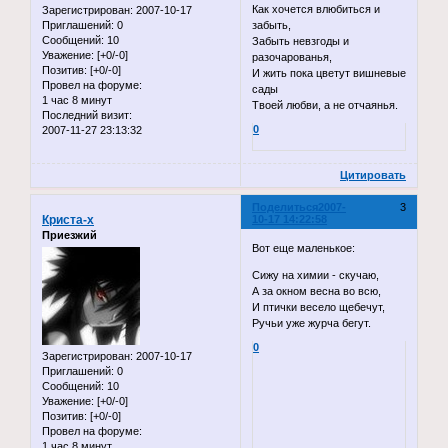
Как хочется влюбиться и
Зарегистрирован
: 2007-10-17
Приглашений:
0
забыть,
Сообщений:
10
Забыть невзгоды и
Уважение:
[+0/-0]
разочарованья,
Позитив:
[+0/-0]
И жить пока цветут вишневые
Провел на форуме:
сады
1 час 8 минут
Твоей любви, а не отчаянья.
Последний визит:
0
2007-11-27 23:13:32
Цитировать
Поделиться
2007-
3
Криста-x
10-17 14:22:58
Приезжий
Вот еще маленькое:
Сижу на химии - скучаю,
А за окном весна во всю,
И птички весело щебечут,
Ручьи уже журча бегут.
0
Зарегистрирован
: 2007-10-17
Приглашений:
0
Сообщений:
10
Уважение:
[+0/-0]
Позитив:
[+0/-0]
Провел на форуме:
1 час 8 минут