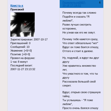
Поделиться
2007-
6
Криста-x
10-18 17:19:51
Приезжий
Почему всегда так сложно
Подойти и сказать:"Я
люблю!",
Разве лучше смотреть
осторожно,
Не узнав как его же зовут.
Почему тебе кажется сразу,
Зарегистрирован
: 2007-10-17
Приглашений:
0
Что ответ обязательно "нет"
Сообщений:
10
Вдруг он тоже боится отказу,
Уважение:
[+0/-0]
Оттого и стоит в далеке.
Позитив:
[+0/-0]
Ну, подумай, а вдруг вы друг
Провел на форуме:
1 час 8 минут
другу
Последний визит:
Уже нравитесь множество
2007-11-27 23:13:32
лет,
Что ужастного в том, что ты
другу
Рассказала большой свой
секрет.
Вдруг, открыв свою страшную
тайну,
Ты услышишь - "Я тоже
люблю",
Просто очень боялся отказу