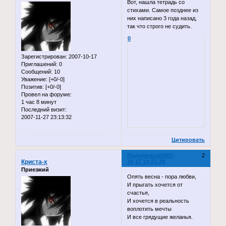
Вот, нашла тетрадь со
стихами. Самое позднее из
них написано 3 года назад,
так что строго не судить.
0
Зарегистрирован
: 2007-10-17
Приглашений:
0
Сообщений:
10
Уважение:
[+0/-0]
Позитив:
[+0/-0]
Провел на форуме:
1 час 8 минут
Последний визит:
2007-11-27 23:13:32
Цитировать
Поделиться
2007-
2
Криста-x
10-17 14:21:28
Приезжий
Опять весна - пора любви,
И прыгать хочется от
счастья,
И хочется в реальность
воплотить мечты
И все грядущие желанья.