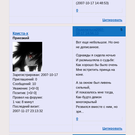
(2007-10-17 14:48:53)
0
Цитировать
Поделиться
2007-
5
Криста-x
10-17 14:56:13
Приезжий
Вот еще небольшое. Но оно
не дописанное.
Однажды я сидела ночью
И размышляла о судьбе:
Как хорошо бы было очень
Мне встретить принца на
коне.
Зарегистрирован
: 2007-10-17
Приглашений:
0
А за окном был ливень
Сообщений:
10
сильный,
Уважение:
[+0/-0]
И показалось мне тогда,
Позитив:
[+0/-0]
Как-будто демон
Провел на форуме:
1 час 8 минут
многокрылый
Последний визит:
Резвился вместе с ним, но
2007-11-27 23:13:32
зря...
0
Цитировать