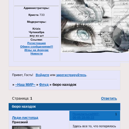
Администраторы:
Криста
733
Модераторы:
Krizis
Чупакабра
вху из ыт
Ссылки:
Регистрация
Обмен сообщениями!!!
Игры на форуме
Новости
Привет, Гость!
Войдите
или
зарегистрируйтесь
.
»
~Наш МИР~
»
Флуд
»
бюро находок
Страница:
1
Ответить
бюро находок
Поделиться
2007-
1
Леди-листопад
06-05 18:00:33
Приезжий
Здесь все то, что потерялось