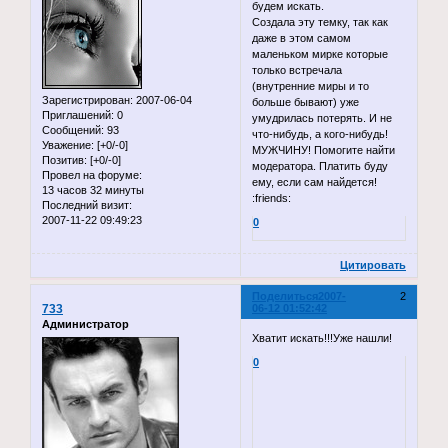
будем искать.
Создала эту темку, так как
даже в этом самом
маленьком мирке которые
только встречала
(внутренние миры и то
Зарегистрирован
: 2007-06-04
больше бывают) уже
Приглашений:
0
умудрилась потерять. И не
Сообщений:
93
что-нибудь, а кого-нибудь!
Уважение:
[+0/-0]
МУЖЧИНУ! Помогите найти
Позитив:
[+0/-0]
модератора. Платить буду
Провел на форуме:
ему, если сам найдется!
13 часов 32 минуты
:friends:
Последний визит:
2007-11-22 09:49:23
0
Цитировать
Поделиться
2007-
2
733
06-12 01:52:42
Администратор
Хватит искать!!!Уже нашли!
0