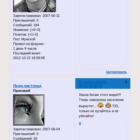
Зарегистрирован
: 2007-06-11
Приглашений:
0
Сообщений:
184
Уважение:
[+0/-0]
Позитив:
[+1/-0]
Пол:
Мужской
Провел на форуме:
1 день 9 часов
Последний визит:
2012-10-22 18:59:08
Цитировать
Поделиться
2007-
3
Леди-листопад
06-12 12:35:44
Приезжий
Хвала богам этого мира!!!!
Тперь наверняка население
вырастет...
733,
только не пугайтесь и не
убегайте!
0
Зарегистрирован
: 2007-06-04
Приглашений:
0
Сообщений:
93