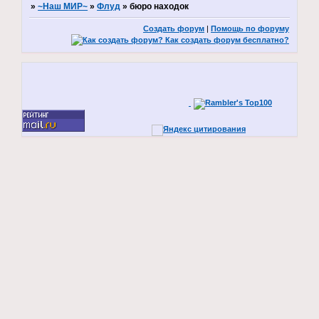
»
~Наш МИР~
»
Флуд
»
бюро находок
Создать форум
|
Помощь по форуму