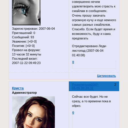
совершенно нечем
удовлетворить мою страсть к
смайлам в сообщениях.
Очень прошу закачать
огромную кучу и еще немного
самых разных смайлолов.
Зарегистрирован
: 2007-06-04
Спасибо. Если будет время и
Приглашений:
0
возможность, буду и сама
Сообщений:
93
предлагать
Уважение:
[+0/-0]
Позитив:
[+0/-0]
Отредактировано Леди-
Провел на форуме:
листопад (2007-06-04
13 часов 32 минуты
01:40:08)
Последний визит:
0
2007-11-22 09:49:23
Цитировать
Поделиться
2007-
2
Криста
06-05 00:24:31
Администратор
Сейчас все будет. Но не
сразу, а то времени пока в
обрез.
0