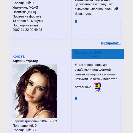
Сообщений:
93
целующихся и плачущих
Уважение:
[+0/-0]
смайлов! Спасибо :большой
Позитив:
[+0/-0]
босс: :yes:
Провел на форуме:
13 часов 32 минуты
0
Последний визит:
2007-11-22 09:49:23
Цитировать
Поделиться
2007-
4
Криста
12-02 16:37:44
Администратор
У нас теперь есть доп.
смайлики - под формой
ответа находится смайлик:
нажмити на него и появятся
остальные
0
Зарегистрирован
: 2007-06-03
Приглашений:
0
Сообщений:
556