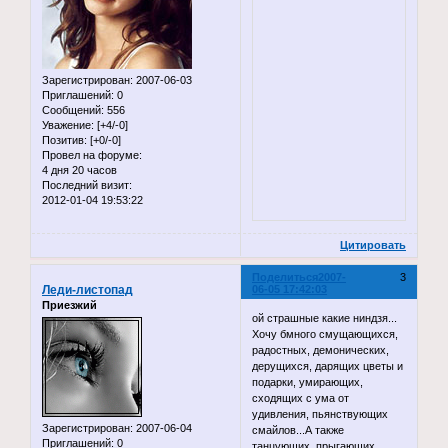
Зарегистрирован
: 2007-06-03
Приглашений:
0
Сообщений:
556
Уважение:
[+4/-0]
Позитив:
[+0/-0]
Провел на форуме:
4 дня 20 часов
Последний визит:
2012-01-04 19:53:22
Цитировать
Поделиться
2007-
3
Леди-листопад
06-05 17:42:03
Приезжий
ой страшные какие ниндзя...
Хочу бмного смущающихся,
радостных, демонических,
дерущихся, дарящих цветы и
подарки, умирающих,
сходящих с ума от
удивления, пьянствующих
Зарегистрирован
: 2007-06-04
смайлов...А также
Приглашений:
0
танцующих, прыгающих,