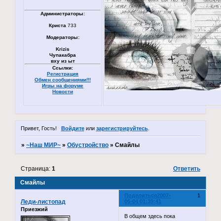
Администраторы:
Криста
733
Модераторы:
Krizis
Чупакабра
вху из ыт
Ссылки:
Регистрация
Обмен сообщениями!!!
Игры на форуме
Новости
Привет, Гость!
Войдите
или
зарегистрируйтесь
.
»
~Наш МИР~
»
Обустройство
»
Смайлы
Страница:
1
Ответить
Смайлы
Поделиться
2007-
1
Леди-листопад
06-04 01:39:41
Приезжий
В общем здесь пока