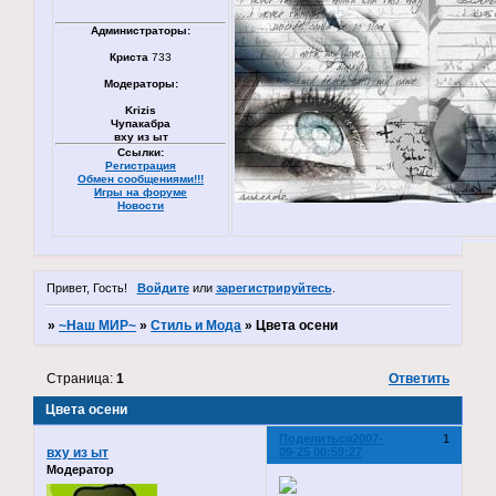
Администраторы:
Криста
733
Модераторы:
Krizis
Чупакабра
вху из ыт
Ссылки:
Регистрация
Обмен сообщениями!!!
Игры на форуме
Новости
Привет, Гость!
Войдите
или
зарегистрируйтесь
.
»
~Наш МИР~
»
Стиль и Мода
»
Цвета осени
Страница:
1
Ответить
Цвета осени
Поделиться
2007-
1
вху из ыт
09-25 00:59:27
Модератор