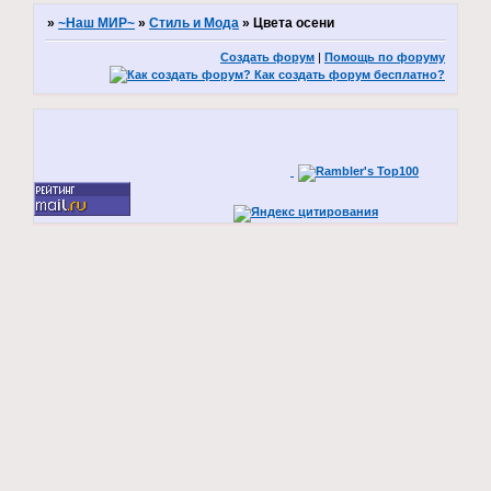
»
~Наш МИР~
»
Стиль и Мода
»
Цвета осени
Создать форум
|
Помощь по форуму