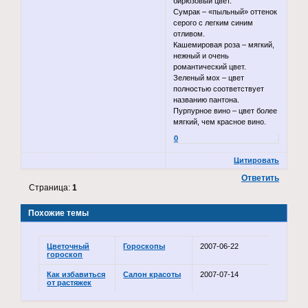
бирюзовый цвет.
Сумрак – «пыльный» оттенок
серого с легким синим
отливом.
Кашемировая роза – мягкий,
нежный и очень
романтический цвет.
Зеленый мох – цвет
полностью соответствует
названию пантона.
Пурпурное вино – цвет более
мягкий, чем красное вино.
0
Цитировать
Ответить
Страница:
1
Похожие темы
Цветочный
Гороскопы
2007-06-22
гороскоп
Как избавиться
Салон красоты
2007-07-14
от растяжек