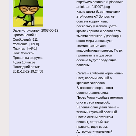
Какие цвета будут модными
этой осенью? Вопрос не
совсем корректный,
поскольку у любого цвета
Зарегистрирован
: 2007-06-19
кроме черного и белого есть
Приглашений:
0
тысячи оттенков. Дизайнеры
Сообщений:
511
всего мира используют
Уважение:
[+2/-0]
термин пантон для
Позитив:
[+4/-1]
классификации цветов. По их
Пол:
Мужской
прогнозам в моде этой
Провел на форуме:
осенью будут следующие
4 дня 16 часов
пантоны.
Последний визит:
2011-12-29 19:24:38
Carafe – глубокий коричневый
цвет, напоминающий о
крепком эспрессо.
Выжженная охра – цвет
осеннего апельсина.
Перец Чили – добавь немного
огня в свой гардероб.
Зеленая сланцевая глина –
темный глубокий зеленый
цвет с легким оттенком
синевы, который, как
правило, идет всем.
Астроном – усиленный