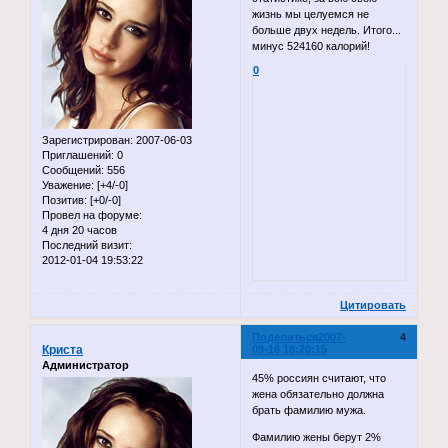
жизнь мы целуемся не
больше двух недель. Итого...
минус 524160 калорий!
0
Зарегистрирован
: 2007-06-03
Приглашений:
0
Сообщений:
556
Уважение:
[+4/-0]
Позитив:
[+0/-0]
Провел на форуме:
4 дня 20 часов
Последний визит:
2012-01-04 19:53:22
Цитировать
Поделиться
2007-
4
Криста
09-16 18:20:15
Администратор
45% россиян считают, что
жена обязательно должна
брать фамилию мужа.
Фамилию жены берут 2%