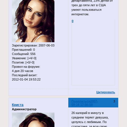
департамента, 23% детей от
трех до пяти лет в США
умеют пользоваться
интернетом.
0
Зарегистрирован
: 2007-06-03
Приглашений:
0
Сообщений:
556
Уважение:
[+4/-0]
Позитив:
[+0/-0]
Провел на форуме:
4 дня 20 часов
Последний визит:
2012-01-04 19:53:22
Цитировать
Поделиться
2007-
3
Криста
09-16 17:56:58
Администратор
26 калорий в минуту в
среднем теряет девушка,
целуясь с любимым. По
статистике, за всю свою