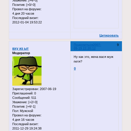
Уважение:
[+4/-0]
Позитив:
[+0/-0]
Провел на форуме:
4 дня 20 часов
Последний визит:
2012-01-04 19:53:22
Цитировать
Поделиться
2007-
9
вху из ыт
09-19 22:20:12
Модератор
Ну как это, жена вася муж
петя?
0
Зарегистрирован
: 2007-06-19
Приглашений:
0
Сообщений:
511
Уважение:
[+2/-0]
Позитив:
[+4/-1]
Пол:
Мужской
Провел на форуме:
4 дня 16 часов
Последний визит:
2011-12-29 19:24:38