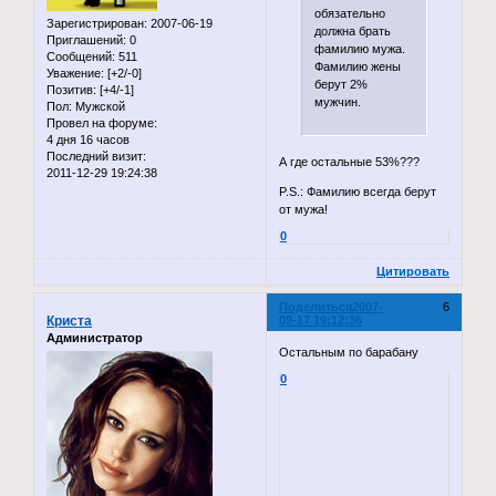
обязательно
Зарегистрирован
: 2007-06-19
должна брать
Приглашений:
0
фамилию мужа.
Сообщений:
511
Фамилию жены
Уважение:
[+2/-0]
берут 2%
Позитив:
[+4/-1]
мужчин.
Пол:
Мужской
Провел на форуме:
4 дня 16 часов
Последний визит:
А где остальные 53%???
2011-12-29 19:24:38
P.S.: Фамилию всегда берут
от мужа!
0
Цитировать
Поделиться
2007-
6
Криста
09-17 19:12:36
Администратор
Остальным по барабану
0