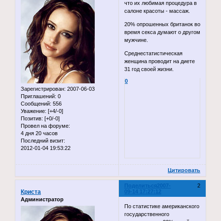
что их любимая процедура в
салоне красоты - массаж.
20% опрошенных британок во
время секса думают о другом
мужчине.
Среднестатистическая
женщина проводит на диете
31 год своей жизни.
0
Зарегистрирован
: 2007-06-03
Приглашений:
0
Сообщений:
556
Уважение:
[+4/-0]
Позитив:
[+0/-0]
Провел на форуме:
4 дня 20 часов
Последний визит:
2012-01-04 19:53:22
Цитировать
Поделиться
2007-
2
Криста
09-14 17:27:12
Администратор
По статистике американского
государственного