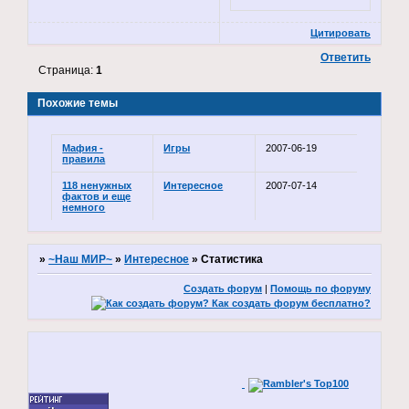
Цитировать
Ответить
Страница:
1
Похожие темы
Мафия -
Игры
2007-06-19
правила
118 ненужных
Интересное
2007-07-14
фактов и еще
немного
»
~Наш МИР~
»
Интересное
»
Статистика
Создать форум
|
Помощь по форуму