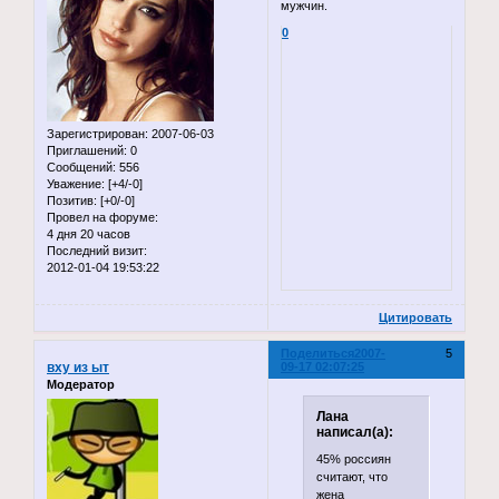
мужчин.
0
Зарегистрирован
: 2007-06-03
Приглашений:
0
Сообщений:
556
Уважение:
[+4/-0]
Позитив:
[+0/-0]
Провел на форуме:
4 дня 20 часов
Последний визит:
2012-01-04 19:53:22
Цитировать
Поделиться
2007-
5
вху из ыт
09-17 02:07:25
Модератор
Лана
написал(а):
45% россиян
считают, что
жена