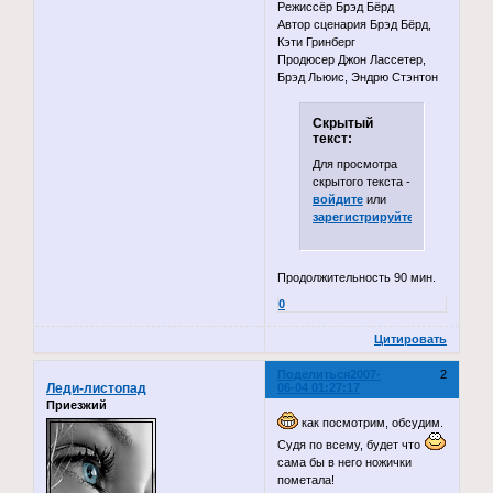
Режиссёр Брэд Бёрд
Автор сценария Брэд Бёрд,
Кэти Гринберг
Продюсер Джон Лассетер,
Брэд Льюис, Эндрю Стэнтон
Скрытый
текст:
Для просмотра
скрытого текста -
войдите
или
зарегистрируйтесь
.
Продолжительность 90 мин.
0
Цитировать
Поделиться
2007-
2
Леди-листопад
06-04 01:27:17
Приезжий
как посмотрим, обсудим.
Судя по всему, будет что
сама бы в него ножички
пометала!