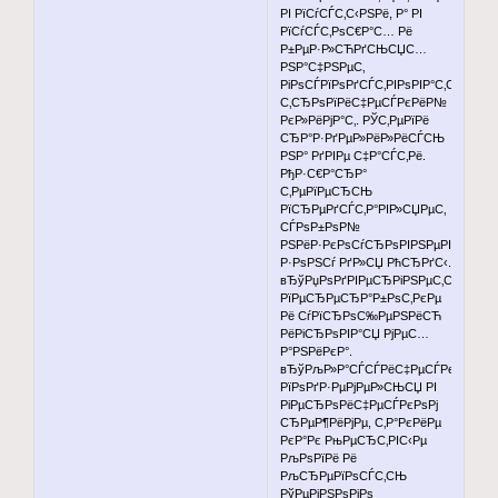
РІ РїСѓСЃС‚С‹РЅРё, Р° РІ
РїСѓСЃС‚РѕС€Р°С… Рё
Р±РµР·Р»СЋРґСЊСЏС…
РЅР°С‡РЅРµС‚
РіРѕСЃРїРѕРґСЃС‚РІРѕРІР°С‚СЊ
С‚СЂРѕРїРёС‡РµСЃРєРёР№
РєР»РёРјР°С‚. РЎС‚РµРїРё
СЂР°Р·РґРµР»РёР»РёСЃСЊ
РЅР° РґРІРµ С‡Р°СЃС‚Рё.
РђР·С€Р°СЂР°
С‚РµРїРµСЂСЊ
РїСЂРµРґСЃС‚Р°РІР»СЏРµС‚
СЃРѕР±РѕР№
РЅРёР·РєРѕСѓСЂРѕРІРЅРµРІСѓСЋ
Р·РѕРЅСѓ РґР»СЏ РћСЂРґС‹.
вЂўРџРѕРґРІРµСЂРіРЅРµС‚СЃСЏ
РїРµСЂРµСЂР°Р±РѕС‚РєРµ
Рё СѓРїСЂРѕС‰РµРЅРёСЋ
РёРіСЂРѕРІР°СЏ РјРµС…
Р°РЅРёРєР°.
вЂўРљР»Р°СЃСЃРёС‡РµСЃРєРёРµ
РїРѕРґР·РµРјРµР»СЊСЏ РІ
РіРµСЂРѕРёС‡РµСЃРєРѕРј
СЂРµР¶РёРјРµ, С‚Р°РєРёРµ
РєР°Рє РњРµСЂС‚РІС‹Рµ
РљРѕРїРё Рё
РљСЂРµРїРѕСЃС‚СЊ
РўРµРјРЅРѕРіРѕ