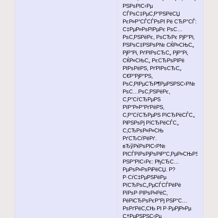
РЅРѕРІС‹Рµ
СЃРѕС‡РµС‚Р°РЅРёСЏ
РєР»Р°СЃСЃРѕРІ Рё СЂР°СЃ:
С‡РµР»РѕРІРµРє РѕС…
РѕС‚РЅРёРє, РѕСЂРє РјР°Рі,
РЅРѕС‡РЅРѕР№ СЌР»СЊС„
РјР°Рі, РґРІРѕСЂС„ РјР°Рі,
СЌР»СЊС„ РєСЂРѕРІРё
РІРѕРёРЅ, РґРІРѕСЂС„
С€Р°РјР°РЅ,
РѕС‚РІРµСЂР¶РµРЅРЅС‹Р№
РѕС…РѕС‚РЅРёРє,
С‚Р°СѓСЂРµРЅ
РїР°Р»Р°РґРёРЅ,
С‚Р°СѓСЂРµРЅ РїСЂРёСЃС‚,
РіРЅРѕРј РїСЂРёСЃС‚,
С‚СЂРѕР»Р»СЊ
РґСЂСѓРёРґ.
вЂўРќРѕРІС‹Р№
РІСЃРїРѕРјРѕРіР°С‚РµР»СЊРЅС‹Р№
РЅР°РІС‹Рє: РђСЂС…
РµРѕР»РѕРіРёСЏ. Р?
Р·СѓС‡РµРЅРёРµ
РїСЂРѕС„РµСЃСЃРёРё
РїРѕР·РІРѕР»РёС‚
РёРіСЂРѕРєР°Рј РЅР°С…
РѕРґРёС‚СЊ РІ Р·РµРјР»Рµ
С†РµРЅРЅС‹Рµ