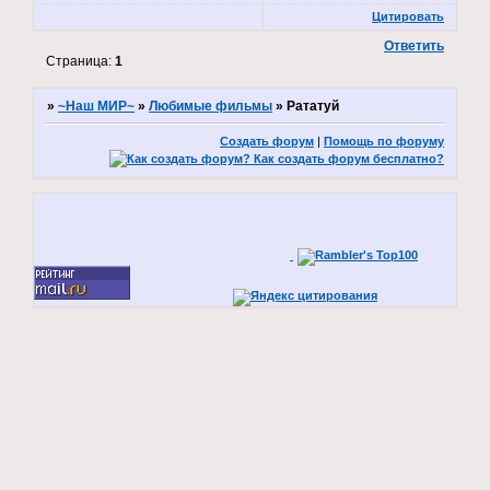
Цитировать
Ответить
Страница:
1
»
~Наш МИР~
»
Любимые фильмы
»
Рататуй
Создать форум
|
Помощь по форуму