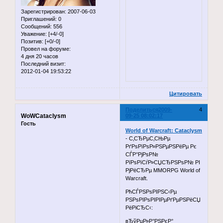
Зарегистрирован
: 2007-06-03
Приглашений:
0
Сообщений:
556
Уважение:
[+4/-0]
Позитив:
[+0/-0]
Провел на форуме:
4 дня 20 часов
Последний визит:
2012-01-04 19:53:22
Цитировать
Поделиться
2009-
4
WoWCataclysm
09-25 08:02:17
Гость
World of Warcraft: Cataclysm
- С‚СЂРµС‚СЊРµ
РґРѕРїРѕР»РЅРµРЅРёРµ Рє
СЃР°РјРѕР№
РїРѕРїСѓР»СЏСЂРЅРѕР№ РІ
РјРёСЂРµ MMORPG World of
Warcraft.
РћСЃРЅРѕРІРЅС‹Рµ
РЅРѕРІРѕРІРІРµРґРµРЅРёСЏ
РёРіСЂС‹:
вЂўРџР»Р°РЅРєР°