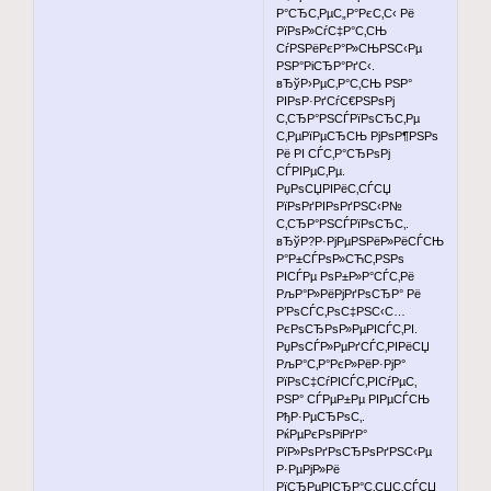
Р°СЂС‚РµС„Р°РєС‚С‹ Рё
РїРѕР»СѓС‡Р°С‚СЊ
СѓРЅРёРєР°Р»СЊРЅС‹Рµ
РЅР°РіСЂР°РґС‹.
вЂўР›РµС‚Р°С‚СЊ РЅР°
РІРѕР·РґСѓС€РЅРѕРј
С‚СЂР°РЅСЃРїРѕСЂС‚Рµ
С‚РµРїРµСЂСЊ РјРѕР¶РЅРѕ
Рё РІ СЃС‚Р°СЂРѕРј
СЃРІРµС‚Рµ.
РџРѕСЏРІРёС‚СЃСЏ
РїРѕРґРІРѕРґРЅС‹Р№
С‚СЂР°РЅСЃРїРѕСЂС‚.
вЂўР?Р·РјРµРЅРёР»РёСЃСЊ
Р°Р±СЃРѕР»СЋС‚РЅРѕ
РІСЃРµ РѕР±Р»Р°СЃС‚Рё
РљР°Р»РёРјРґРѕСЂР° Рё
Р’РѕСЃС‚РѕС‡РЅС‹С…
РєРѕСЂРѕР»РµРІСЃС‚РІ.
РџРѕСЃР»РµРґСЃС‚РІРёСЏ
РљР°С‚Р°РєР»РёР·РјР°
РїРѕС‡СѓРІСЃС‚РІСѓРµС‚
РЅР° СЃРµР±Рµ РІРµСЃСЊ
РђР·РµСЂРѕС‚.
РќРµРєРѕРіРґР°
РїР»РѕРґРѕСЂРѕРґРЅС‹Рµ
Р·РµРјР»Рё
РїСЂРµРІСЂР°С‚СЏС‚СЃСЏ