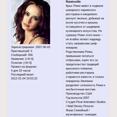
Ratatouille
Крыс Реми живет в подвале
шикарного парижского
ресторана и ежедневно
рискует жизнью, добывая на
кухне кусочки и крошки,
оставшиеся от шедевров
кулинарного искусства. Но
гурману Реми этого мало –
он втайне лелеет надежду
стать заправским шеф-
Зарегистрирован
: 2007-06-03
поваром.
Приглашений:
0
Родственники Реми,
Сообщений:
556
привыкшие питаться
Уважение:
[+4/-0]
отбросами, корят его за
Позитив:
[+0/-0]
предательство традиций
Провел на форуме:
крысиного племени;
4 дня 20 часов
работники ресторана
Последний визит:
стараются извести; и только
2012-01-04 19:53:22
поваренок Лингвини
разделяет склонность Реми к
несбыточным мечтам.
Производство США
Год выпуска 2007
Студия Pixar Animation Studios
/ Walt Disney Pictures
Жанр Семейный /
мультфильм / комедия