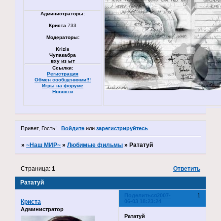
Администраторы:
Криста
733
Модераторы:
Krizis
Чупакабра
вху из ыт
Ссылки:
Регистрация
Обмен сообщениями!!!
Игры на форуме
Новости
Привет, Гость!
Войдите
или
зарегистрируйтесь
.
»
~Наш МИР~
»
Любимые фильмы
»
Рататуй
Страница:
1
Ответить
Рататуй
Поделиться
2007-
1
Криста
06-03 18:23:24
Администратор
Рататуй