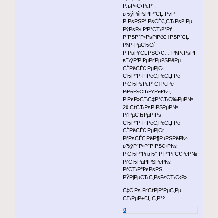
РљР»С‹РєР°.
вЂўРќРѕРІР°СЏ PvP-
Р·РѕРЅР° РѕСЃС‚СЂРѕРІРµ
РўРѕР» Р‘Р°СЂР°Рґ,
Р°РЅР°Р»РѕРіРёС‡РЅР°СЏ
РћР·РµСЂСѓ
Р›РµРґСЏРЅС‹С… РћРєРѕРІ.
вЂўР’РІРµРґРµРЅРёРµ
СЃРёСЃС‚РµРјС‹
СЂР°Р·РІРёС‚РёСЏ Рё
РїСЂРѕРєР°С‡РєРё
РіРёР»СЊРґРёР№,
РІРєР»СЋС‡Р°СЋС‰РµР№
20 СѓСЂРѕРІРЅРµР№,
РґРµСЂРµРІРѕ
СЂР°Р·РІРёС‚РёСЏ Рё
СЃРёСЃС‚РµРјСѓ
РґРѕСЃС‚РёР¶РµРЅРёР№.
вЂўР“Р»Р°РІРЅС‹Р№
РІСЂР°Рі вЂ“ РїР°РґС€РёР№
РґСЂРµРІРЅРёР№
РґСЂР°РєРѕРЅ
РЎРјРµСЂС‚РѕРєСЂС‹Р».
С‡С‚Рѕ РґСѓРјР°РµС‚Рµ,
СЂРµР±СЏС‚Р°?
0