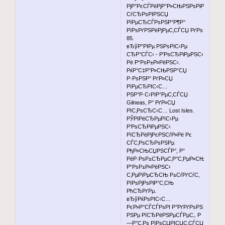
РјР°РєСЃРёРјР°Р»СЊРЅРѕРіРѕ
СѓСЂРѕРІРЅСЏ
РїРµСЂСЃРѕРЅР°Р¶Р°
РїРѕРґРЅРёРјРµС‚СЃСЏ РґРѕ
85.
вЂўР”РІРµ РЅРѕРІС‹Рµ
СЂР°СЃС‹ - Р’РѕСЂРіРµРЅС‹
Рё Р“РѕР±Р»РёРЅС‹.
РќР°С‡Р°Р»СЊРЅР°СЏ
Р·РѕРЅР° РґР»СЏ
РїРµСЂРІС‹С…
РЅР°Р·С‹РІР°РµС‚СЃСЏ
Gilneas, Р° РґР»СЏ
РІС‚РѕСЂС‹С… Lost Isles.
РЎРІРёСЂРµРїС‹Рµ
Р’РѕСЂРіРµРЅС‹
РїСЂРёРјРєРЅСѓР»Рё Рє
СЃС‚РѕСЂРѕРЅРµ
РђР»СЊСЏРЅСЃР°, Р°
РёР·РѕР±СЂРµС‚Р°С‚РµР»СЊРЅС‹Рµ
Р“РѕР±Р»РёРЅС‹
С‚РµРїРµСЂСЊ Р±СѓРґСѓС‚
РїРѕРјРѕРіР°С‚СЊ
РћСЂРґРµ.
вЂўРќРѕРІС‹С…
РєР»Р°СЃСЃРѕРІ Р°РґРґРѕРЅ
РЅРµ РїСЂРёРЅРµСЃРµС‚. Р
—Р°С‚Рѕ РїРѕСЏРІСЏС‚СЃСЏ