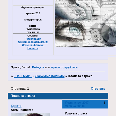
Администраторы:
Криста
733
Модераторы:
Krizis
Чупакабра
вху из ыт
Ссылки:
Регистрация
Обмен сообщениями!!!
Игры на форуме
Новости
Привет, Гость!
Войдите
или
зарегистрируйтесь
.
»
~Наш МИР~
»
Любимые фильмы
»
Планета страха
Страница:
1
Ответить
Планета страха
Поделиться
2007-
1
Криста
06-03 17:59:38
Администратор
Планета страха