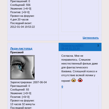
Приглашений:
0
Сообщений:
556
Уважение:
[+4/-0]
Позитив:
[+0/-0]
Провел на форуме:
4 дня 20 часов
Последний визит:
2012-01-04 19:53:22
Цитировать
Поделиться
2007-
3
Леди-листопад
06-04 01:33:24
Приезжий
Согласна. Мне не
понравилось. Слишком
неестественный фильм даже
для фантастического
боевика. Сплошной психоз и
отсутствие всякой логики у
героев!
Зарегистрирован
: 2007-06-04
Приглашений:
0
0
Сообщений:
93
Уважение:
[+0/-0]
Позитив:
[+0/-0]
Провел на форуме:
13 часов 32 минуты
Последний визит: