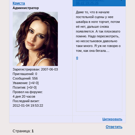
Криста
06-22 19:25:26
Администратор
Даже то, что в начале
постельной сцены у нее
швабра в ноге торчит, потом
её нет, дальше снова
появляется. А так плоховато
помню. Надо пересмотреть,
но несостыковок давольно
таки много. Я уж не говорю о
том, как она бегала....
0
Зарегистрирован
: 2007-06-03
Приглашений:
0
Сообщений:
556
Уважение:
[+4/-0]
Позитив:
[+0/-0]
Провел на форуме:
4 дня 20 часов
Последний визит:
2012-01-04 19:53:22
Цитировать
Ответить
Страница:
1