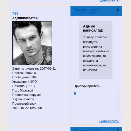
Цитировать
Поделиться
2007-
6
733
06-22 15:50:30
Администратор
Админ
написал(а):
то надо хотя бы
обращать
внимание на
мелочи: чтобы не
было такого, то
предметы
появляются, то
Зарегистрирован
: 2007-06-11
исчезают.
Приглашений:
0
Сообщений:
184
Уважение:
[+0/-0]
Приведи пример?
Позитив:
[+1/-0]
Пол:
Мужской
0
Провел на форуме:
1 день 9 часов
Последний визит:
2012-10-22 18:59:08
Цитировать
Поделиться
2007-
7