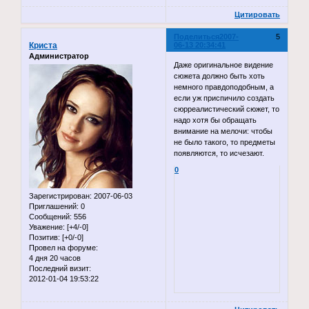
Цитировать
Поделиться
2007-
5
Криста
06-13 20:34:41
Администратор
Даже оригинальное видение
сюжета должно быть хоть
немного правдоподобным, а
если уж приспичило создать
сюрреалистический сюжет, то
надо хотя бы обращать
внимание на мелочи: чтобы
не было такого, то предметы
появляются, то исчезают.
0
Зарегистрирован
: 2007-06-03
Приглашений:
0
Сообщений:
556
Уважение:
[+4/-0]
Позитив:
[+0/-0]
Провел на форуме:
4 дня 20 часов
Последний визит:
2012-01-04 19:53:22