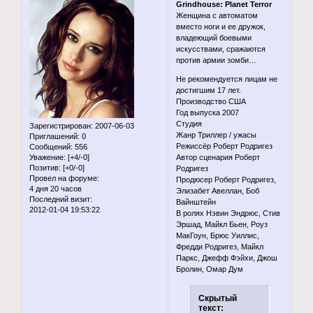
Grindhouse: Planet Terror
Женщина с автоматом
вместо ноги и ее дружок,
владеющий боевыми
искусствами, сражаются
против армии зомби…
Не рекомендуется лицам не
достигшим 17 лет.
Производство США
Год выпуска 2007
Студия
Зарегистрирован
: 2007-06-03
Жанр Триллер / ужасы
Приглашений:
0
Режиссёр Роберт Родригез
Сообщений:
556
Уважение:
[+4/-0]
Автор сценария Роберт
Позитив:
[+0/-0]
Родригез
Провел на форуме:
Продюсер Роберт Родригез,
4 дня 20 часов
Элизабет Авеллан, Боб
Последний визит:
Вайнштейн
2012-01-04 19:53:22
В ролях Нэвин Эндрюс, Стив
Эршад, Майкл Бьен, Роуз
МакГоун, Брюс Уиллис,
Фредди Родригез, Майкл
Паркс, Джефф Фэйхи, Джош
Бролин, Омар Дум
Скрытый
текст: