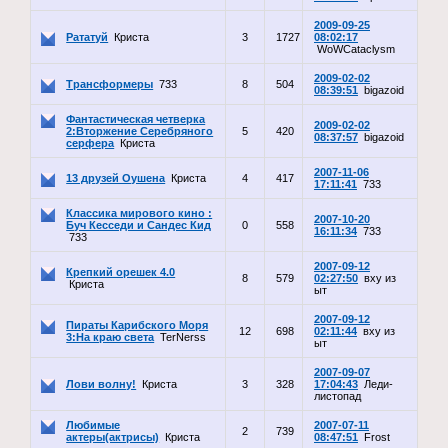
2009-09-25
Рататуй
Криста
3
1727
08:02:17
WoWCataclysm
2009-02-02
Трансформеры
733
8
504
08:39:51
bigazoid
Фантастическая четверка
2009-02-02
2:Вторжение Серебряного
5
420
08:37:57
bigazoid
серфера
Криста
2007-11-06
13 друзей Оушена
Криста
4
417
17:11:41
733
Классика мирового кино :
2007-10-20
Буч Кесседи и Сандес Кид
0
558
16:11:34
733
733
2007-09-12
Крепкий орешек 4.0
8
579
02:27:50
вху из
Криста
ыт
2007-09-12
Пираты Карибского Моря
12
698
02:11:44
вху из
3:На краю света
TerNerss
ыт
2007-09-07
Лови волну!
Криста
3
328
17:04:43
Леди-
листопад
Любимые
2007-07-11
2
739
актеры(актрисы)
Криста
08:47:51
Frost