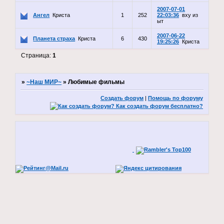
2007-07-01
Ангел
Криста
1
252
22:03:36
вху из
ыт
2007-06-22
Планета страха
Криста
6
430
19:25:26
Криста
Страница:
1
»
~Наш МИР~
»
Любимые фильмы
Создать форум
|
Помощь по форуму