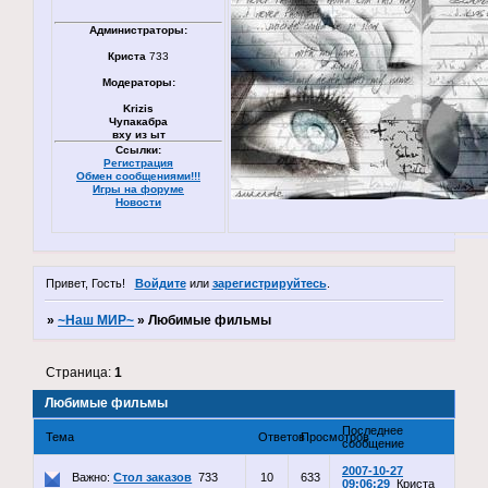
Администраторы:
Криста
733
Модераторы:
Krizis
Чупакабра
вху из ыт
Ссылки:
Регистрация
Обмен сообщениями!!!
Игры на форуме
Новости
Привет, Гость!
Войдите
или
зарегистрируйтесь
.
»
~Наш МИР~
»
Любимые фильмы
Страница:
1
Любимые фильмы
Последнее
Тема
Ответов
Просмотров
сообщение
2007-10-27
Важно:
Стол заказов
733
10
633
09:06:29
Криста