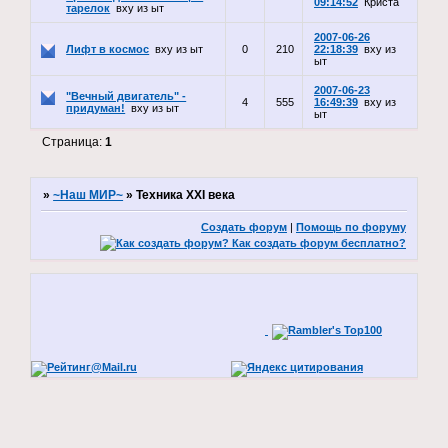
09:14:52
Криста
тарелок
вху из ыт
2007-06-26
Лифт в космос
вху из ыт
0
210
22:18:39
вху из
ыт
2007-06-23
"Вечный двигатель" -
4
555
16:49:39
вху из
придуман!
вху из ыт
ыт
Страница:
1
»
~Наш МИР~
»
Техника XXI века
Создать форум
|
Помощь по форуму