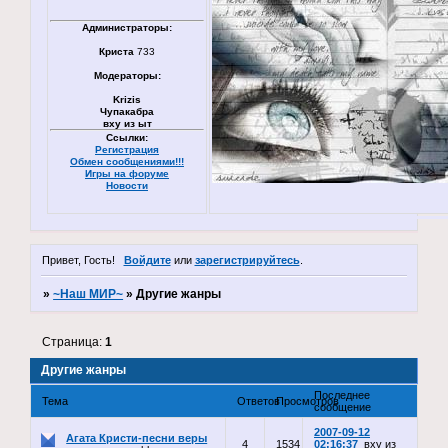
Администраторы:
Криста
733
Модераторы:
Krizis
Чупакабра
вху из ыт
Ссылки:
Регистрация
Обмен сообщениями!!!
Игры на форуме
Новости
Привет, Гость!
Войдите
или
зарегистрируйтесь
.
»
~Наш МИР~
»
Другие жанры
Страница:
1
Другие жанры
Последнее
Тема
Ответов
Просмотров
сообщение
2007-09-12
Агата Кристи-песни веры
4
1534
02:16:37
вху из