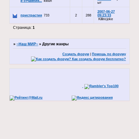
и отчаяния...
kloun
ыт
2007-06-27
пристрастия
733
2
288
09:23:33
Killincjoke
Страница:
1
»
~Наш МИР~
»
Другие жанры
Создать форум
|
Помощь по форуму