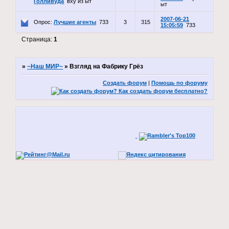
Голливуда
вху из ыт
ыт
2007-06-21
Опрос:
Лучшие агенты
733
3
315
15:05:59
733
Страница:
1
»
~Наш МИР~
»
Взгляд на Фабрику Грёз
Создать форум
|
Помощь по форуму