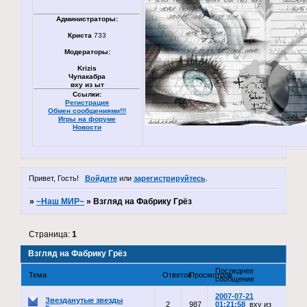
Администраторы:
Криста
733
Модераторы:
Krizis
Чупакабра
вху из ыт
Ссылки:
Регистрация
Обмен сообщениями!!!
Игры на форуме
Новости
Привет, Гость!
Войдите
или
зарегистрируйтесь
.
»
~Наш МИР~
»
Взгляд на Фабрику Грёз
Страница:
1
Взгляд на Фабрику Грёз
Последнее
Тема
Ответов
Просмотров
сообщение
2007-07-21
Звезданутые звезды
2
987
01:21:58
вху из