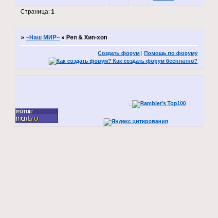
Страница:
1
»
~Наш МИР~
»
Реп & Хип-хоп
Создать форум
|
Помощь по форуму