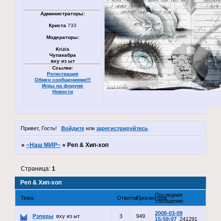
Администраторы:
Криста
733
Модераторы:
Krizis
Чупакабра
вху из ыт
Ссылки:
Регистрация
Обмен сообщениями!!!
Игры на форуме
Новости
Привет, Гость!
Войдите
или
зарегистрируйтесь
.
»
~Наш МИР~
»
Реп & Хип-хоп
Страница:
1
Реп & Хип-хоп
Последнее
Тема
Ответов
Просмотров
сообщение
2008-03-09
Рэперы
вху из ыт
3
949
15:59:07
241291