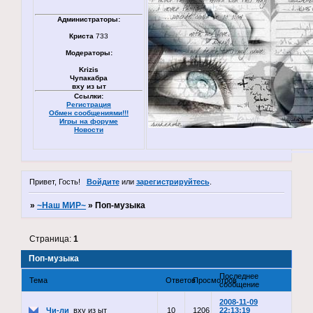
Администраторы:
Криста
733
Модераторы:
Krizis
Чупакабра
вху из ыт
Ссылки:
Регистрация
Обмен сообщениями!!!
Игры на форуме
Новости
Привет, Гость!
Войдите
или
зарегистрируйтесь
.
»
~Наш МИР~
»
Поп-музыка
Страница:
1
Поп-музыка
Последнее
Тема
Ответов
Просмотров
сообщение
2008-11-09
Чи-ли
вху из ыт
10
1206
22:13:19