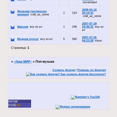
sevastopol
2008-04-15
Яковлев (интересно
1
153
20:14:41
мнение)
cold_as_stone
cold_as_stone
2007-07-29
Максим
вху из ыт
1
248
23:46:31
вху из
ыт
2007-07-05
Модная попса!
вху из ыт
5
580
04:23:28
kloun
Страница:
1
»
~Наш МИР~
»
Поп-музыка
Создать форум
|
Помощь по форуму